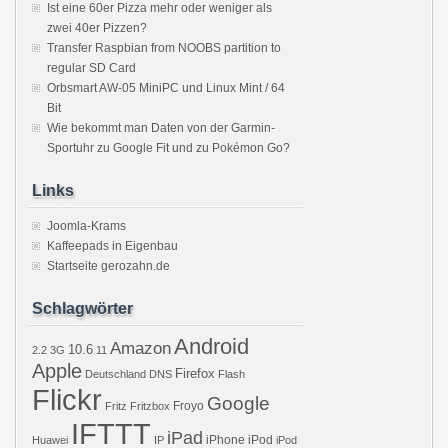
Ist eine 60er Pizza mehr oder weniger als
zwei 40er Pizzen?
Transfer Raspbian from NOOBS partition to
regular SD Card
Orbsmart AW-05 MiniPC und Linux Mint / 64
Bit
Wie bekommt man Daten von der Garmin-
Sportuhr zu Google Fit und zu Pokémon Go?
Links
Joomla-Krams
Kaffeepads in Eigenbau
Startseite gerozahn.de
Schlagwörter
Android
Amazon
10.6
2.2
3G
11
Apple
Firefox
Deutschland
DNS
Flash
Flickr
Google
Froyo
Fritz
Fritzbox
IFTTT
iPad
iPhone
iPod
Huawei
IP
iPod