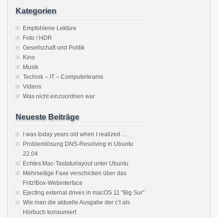
Kategorien
Empfohlene Lektüre
Foto / HDR
Gesellschaft und Politik
Kino
Musik
Technik – IT – Computerkrams
Videos
Was nicht einzuordnen war
Neueste Beiträge
I was today years old when I realized …
Problemlösung DNS-Resolving in Ubuntu
22.04
Echtes Mac-Tastaturlayout unter Ubuntu
Mehrseitige Faxe verschicken über das
Fritz!Box-Webinterface
Ejecting external drives in macOS 11 “Big Sur”
Wie man die aktuelle Ausgabe der c’t als
Hörbuch konsumiert