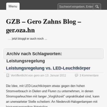
Menu
GZB – Gero Zahns Blog –
ger.oza.hn
… jetzt bloggt er auch noch …
Archiv nach Schlagworten:
Leistungsregelung
Leistungsregelung vs. LED-Leuchtkörper
Veröffentlicht von
gero
am
13. Januar 2011
3 Kommentare
Die Idee, mit LED-Leuchtkörpern etwas gegen den hohen
Stromverbrauch in Dielen und Fluren zu unternehmen, in denen
Stromsparleuchten mit langer „Vorglühzeit“ unpraktikabel sind, kann
an unerwarteter Stelle scheitern: An Niedervolt-Halogenlampen mit
leistungsgeregelten Netzteilen.