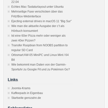
22.04
Echtes Mac-Tastaturlayout unter Ubuntu
Mehrseitige Faxe verschicken über das
Fritz!Box-Webinterface
Ejecting external drives in macOS 11 “Big Sur”
Wie man die aktuelle Ausgabe der c’t als
Hörbuch konsumiert
Ist eine 60er Pizza mehr oder weniger als
zwei 40er Pizzen?
Transfer Raspbian from NOOBS partition to
regular SD Card
Orbsmart AW-05 MiniPC und Linux Mint / 64
Bit
Wie bekommt man Daten von der Garmin-
Sportuhr zu Google Fit und zu Pokémon Go?
Links
Joomla-Krams
Kaffeepads in Eigenbau
Startseite gerozahn.de