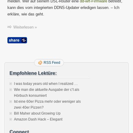
melden. Wer auf seinem DSL-Router eine
dd-wrt-Firmware
betreibt,
kann dies vom integrierten DDNS-Updater erledigen lassen. – Ich
erkläre, wie das geht.
Weiterlesen »
RSS Feed
Empfohlene Lektüre:
I was today years old when I realized …
Wie man die aktuelle Ausgabe der c’t als
Hörbuch konsumiert
Ist eine 60er Pizza mehr oder weniger als
zwei 40er Pizzen?
Bill Maher about Growing Up
Amazon Dash Hack – Elegant
Connect