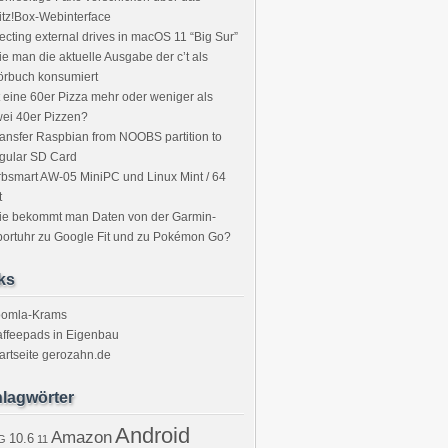
itz!Box-Webinterface
ecting external drives in macOS 11 “Big Sur”
e man die aktuelle Ausgabe der c’t als
örbuch konsumiert
t eine 60er Pizza mehr oder weniger als
ei 40er Pizzen?
ansfer Raspbian from NOOBS partition to
gular SD Card
bsmart AW-05 MiniPC und Linux Mint / 64
t
ie bekommt man Daten von der Garmin-
ortuhr zu Google Fit und zu Pokémon Go?
ks
oomla-Krams
ffeepads in Eigenbau
artseite gerozahn.de
lagwörter
Android
Amazon
10.6
G
11