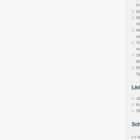
Fr
Ej
Wi
H
Is
zw
Tr
re
Or
Bi
W
Sp
Lin
J
Ka
St
Sch
2.2
3