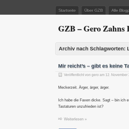
Startseite
Über GZB
Alle Blog
GZB – Gero Zahns B
Archiv nach Schlagworten:
Mir reicht’s – gibt es keine 
Veröffentlicht von
gero
am
12. November
Meckerzeit. Ärger, ärger, ärger.
Ich habe die Faxen dicke. Sagt – bin ich e
Tastaturen unzufrieden ist?
Weiterlesen »