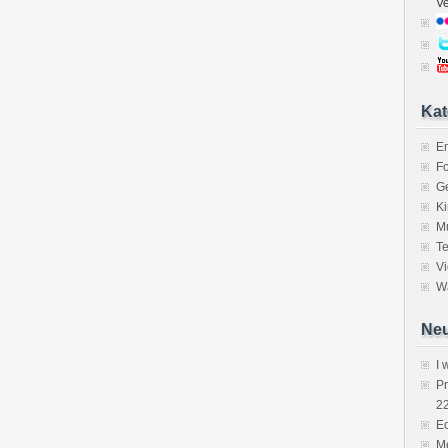
V
Kat
E
Fo
Ge
K
M
Te
V
Wa
Neu
I 
P
2
Ec
Me