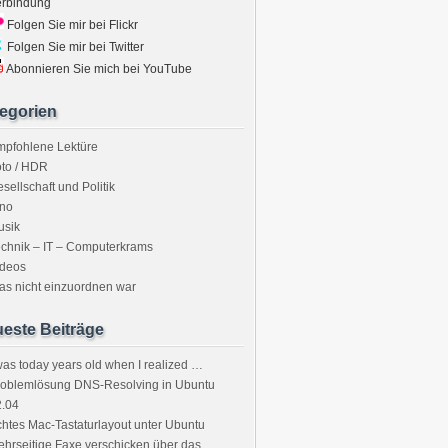
erbindung
Folgen Sie mir bei Flickr
Folgen Sie mir bei Twitter
Abonnieren Sie mich bei YouTube
egorien
mpfohlene Lektüre
to / HDR
sellschaft und Politik
ino
usik
chnik – IT – Computerkrams
ideos
s nicht einzuordnen war
este Beiträge
was today years old when I realized …
roblemlösung DNS-Resolving in Ubuntu
2.04
htes Mac-Tastaturlayout unter Ubuntu
hrseitige Faxe verschicken über das