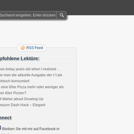
RSS Feed
fohlene Lektüre:
was today years old when I realized …
e man die aktuelle Ausgabe der c’t als
örbuch konsumiert
t eine 60er Pizza mehr oder weniger als
ei 40er Pizzen?
ll Maher about Growing Up
mazon Dash Hack – Elegant
nnect
Bleiben Sie mit mir auf Facebook in