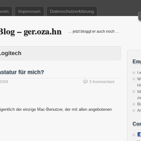
posts
Impressum
Datenschutzerklärung
log – ger.oza.hn
… jetzt bloggt er auch noch …
Logitech
Emp
Tastatur für mich?
I 
Wi
 2009
5 Kommentare
H
Is
zw
Bi
igentlich der einzige Mac-Benutzer, der mit allen angebotenen
A
Co