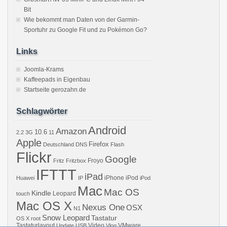
Bit
Wie bekommt man Daten von der Garmin-
Sportuhr zu Google Fit und zu Pokémon Go?
Links
Joomla-Krams
Kaffeepads in Eigenbau
Startseite gerozahn.de
Schlagwörter
Android
Amazon
10.6
2.2
3G
11
Apple
Firefox
Deutschland
DNS
Flash
Flickr
Google
Froyo
Fritz
Fritzbox
IFTTT
iPad
iPhone
iPod
Huawei
IP
iPod
Mac
Mac OS
Kindle
Leopard
touch
Mac OS X
Nexus One
OSX
N1
Snow Leopard
Tastatur
OS X
root
Tastaturlayout
Video
VMware
Update
USB
Vlog