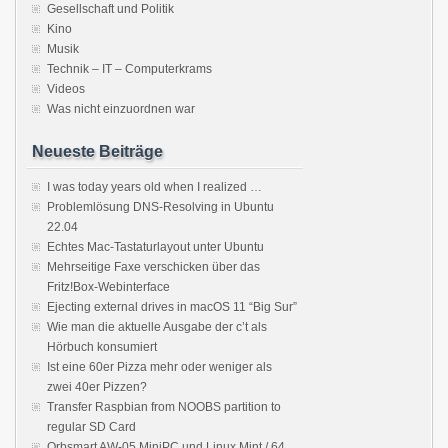
Gesellschaft und Politik
Kino
Musik
Technik – IT – Computerkrams
Videos
Was nicht einzuordnen war
Neueste Beiträge
I was today years old when I realized …
Problemlösung DNS-Resolving in Ubuntu
22.04
Echtes Mac-Tastaturlayout unter Ubuntu
Mehrseitige Faxe verschicken über das
Fritz!Box-Webinterface
Ejecting external drives in macOS 11 “Big Sur”
Wie man die aktuelle Ausgabe der c’t als
Hörbuch konsumiert
Ist eine 60er Pizza mehr oder weniger als
zwei 40er Pizzen?
Transfer Raspbian from NOOBS partition to
regular SD Card
Orbsmart AW-05 MiniPC und Linux Mint / 64