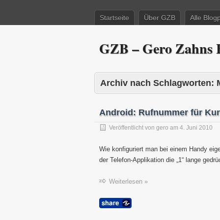
Startseite
Über GZB
Alle Blog
GZB – Gero Zahns B
Archiv nach Schlagworten:
Android: Rufnummer für Kur
Veröffentlicht von
gero
am
4. Juni 2010
Wie konfiguriert man bei einem Handy eig
der Telefon-Applikation die „1“ lange gedrü
Weiterlesen »