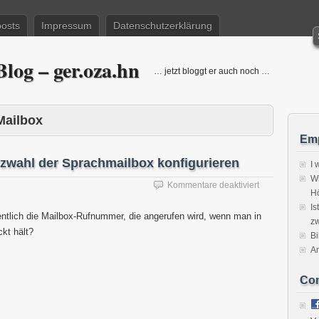
posts
Impressum
Datenschutzerklärung
log – ger.oza.hn
… jetzt bloggt er auch noch …
Mailbox
Emp
zwahl der Sprachmailbox konfigurieren
I 
Wi
für
Kommentare deaktiviert
H
Android:
Is
Rufnummer
entlich die Mailbox-Rufnummer, die angerufen wird, wenn man in
zw
für
ckt hält?
Kurzwahl
Bi
der
A
Sprachmailbox
konfigurieren
Co