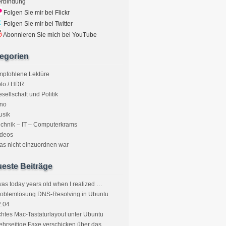
erbindung
Folgen Sie mir bei Flickr
Folgen Sie mir bei Twitter
Abonnieren Sie mich bei YouTube
egorien
mpfohlene Lektüre
to / HDR
sellschaft und Politik
ino
usik
chnik – IT – Computerkrams
ideos
s nicht einzuordnen war
este Beiträge
was today years old when I realized …
roblemlösung DNS-Resolving in Ubuntu
2.04
htes Mac-Tastaturlayout unter Ubuntu
hrseitige Faxe verschicken über das