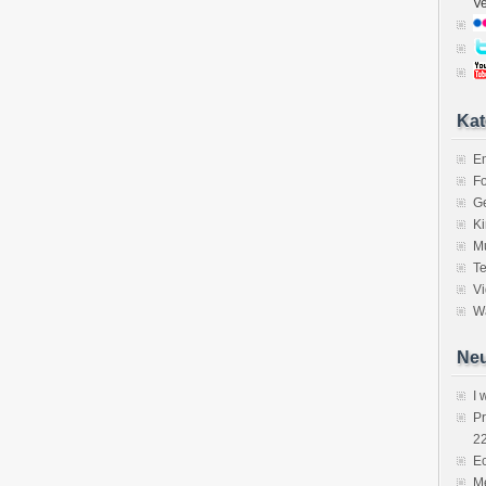
V
Kat
E
Fo
Ge
K
M
Te
V
Wa
Neu
I 
P
2
Ec
Me