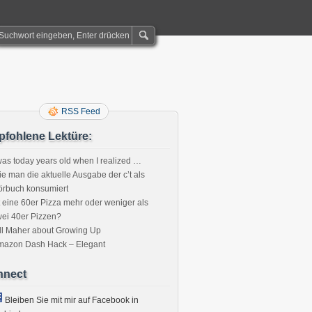
RSS Feed
fohlene Lektüre:
was today years old when I realized …
e man die aktuelle Ausgabe der c’t als
örbuch konsumiert
t eine 60er Pizza mehr oder weniger als
ei 40er Pizzen?
ll Maher about Growing Up
mazon Dash Hack – Elegant
nnect
Bleiben Sie mit mir auf Facebook in