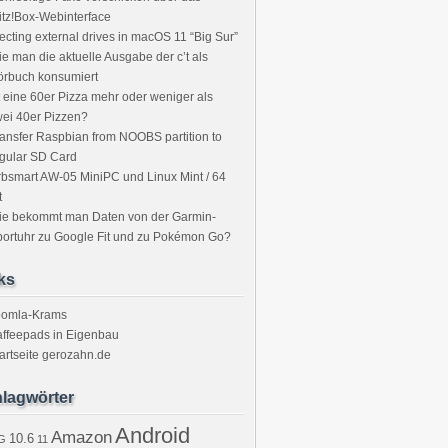
itz!Box-Webinterface
ecting external drives in macOS 11 “Big Sur”
e man die aktuelle Ausgabe der c’t als
örbuch konsumiert
t eine 60er Pizza mehr oder weniger als
ei 40er Pizzen?
ansfer Raspbian from NOOBS partition to
gular SD Card
bsmart AW-05 MiniPC und Linux Mint / 64
t
ie bekommt man Daten von der Garmin-
ortuhr zu Google Fit und zu Pokémon Go?
ks
oomla-Krams
ffeepads in Eigenbau
artseite gerozahn.de
lagwörter
Android
Amazon
10.6
G
11