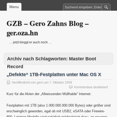
Menu
GZB – Gero Zahns Blog –
ger.oza.hn
… jetzt bloggt er auch noch …
Archiv nach Schlagworten:
Master Boot
Record
„Defekte“ 1TB-Festplatten unter Mac OS X
Veröffentlicht von
gero
am
7. Oktober 2009
für
Kommentare deaktiviert
„Defek
Kurz für die Akten der „Allwissenden Müllhalde“ Internet:
1TB-
Festpl
Festplatten mit 1TB (also 1.000.000.000.000 Bytes) oder größer sind
unter
Mac
erschwinglich geworden, egal ob mit USB2, eSATA oder Firewire-
OS
800. Letztere Modelle sind natürlich prädestiniert dazu, an neueren