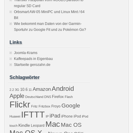
Transfer Raspbian from NOOBS partition to
regular SD Card
Orbsmart AW-05 MiniPC und Linux Mint / 64
Bit
Wie bekommt man Daten von der Garmin-
Sportuhr zu Google Fit und zu Pokémon Go?
Links
Joomla-Krams
Kaffeepads in Eigenbau
Startseite gerozahn.de
Schlagwörter
Android
Amazon
10.6
2.2
3G
11
Apple
Firefox
Deutschland
DNS
Flash
Flickr
Google
Froyo
Fritz
Fritzbox
IFTTT
iPad
iPhone
iPod
Huawei
IP
iPod
Mac
Mac OS
Kindle
Leopard
touch
Mac OS X