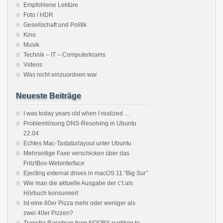
Empfohlene Lektüre
Foto / HDR
Gesellschaft und Politik
Kino
Musik
Technik – IT – Computerkrams
Videos
Was nicht einzuordnen war
Neueste Beiträge
I was today years old when I realized …
Problemlösung DNS-Resolving in Ubuntu
22.04
Echtes Mac-Tastaturlayout unter Ubuntu
Mehrseitige Faxe verschicken über das
Fritz!Box-Webinterface
Ejecting external drives in macOS 11 “Big Sur”
Wie man die aktuelle Ausgabe der c’t als
Hörbuch konsumiert
Ist eine 60er Pizza mehr oder weniger als
zwei 40er Pizzen?