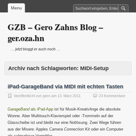
Menu
GZB – Gero Zahns Blog –
ger.oza.hn
… jetzt bloggt er auch noch …
Archiv nach Schlagworten:
MIDI-Setup
iPad-GarageBand via MIDI mit echten Tasten
Veröffentlicht von
gero
am
13. März 2011
23 Kommentare
GarageBand
als iPad-App
ist für Musik-Kreativlinge die absolute
Wonne. Aber Multitouch-Klavierspiel oder -Trommeln auf der
Glasscheibe ist und bleibt nur eine Notlösung. Zwei Wege führen
aus der Misere: Apples
Camera Connection Kit
oder ein Computer
als schnurloser Vermittler.