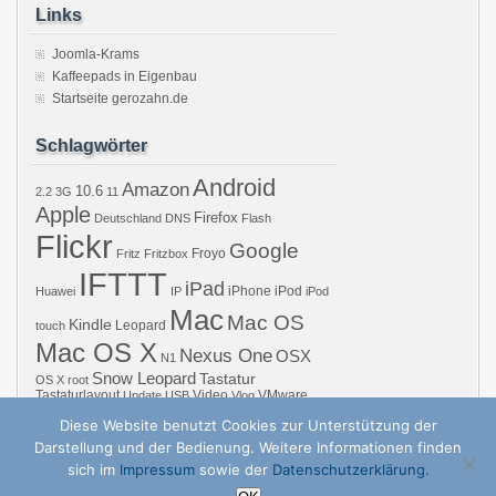
Links
Joomla-Krams
Kaffeepads in Eigenbau
Startseite gerozahn.de
Schlagwörter
Android
Amazon
10.6
2.2
3G
11
Apple
Firefox
Deutschland
DNS
Flash
Flickr
Google
Froyo
Fritz
Fritzbox
IFTTT
iPad
iPhone
iPod
Huawei
IP
iPod
Mac
Mac OS
Kindle
Leopard
touch
Mac OS X
Nexus One
OSX
N1
Snow Leopard
Tastatur
OS X
root
Tastaturlayout
Video
VMware
Update
USB
Vlog
Windows
WiFi
WLAN
YouTube
Diese Website benutzt Cookies zur Unterstützung der
Darstellung und der Bedienung. Weitere Informationen finden
sich im
Impressum
sowie der
Datenschutzerklärung.
Copyright © 2026 GZB – Gero Zahns Blog – ger.oza.hn | Powered by
zBench
a