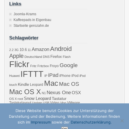
Links
Joomla-Krams
Kaffeepads in Eigenbau
Startseite gerozahn.de
Schlagwörter
Android
Amazon
10.6
2.2
3G
11
Apple
Firefox
Deutschland
DNS
Flash
Flickr
Google
Froyo
Fritz
Fritzbox
IFTTT
iPad
iPhone
iPod
Huawei
IP
iPod
Mac
Mac OS
Kindle
Leopard
touch
Mac OS X
Nexus One
OSX
N1
Snow Leopard
Tastatur
OS X
root
Tastaturlayout
Video
VMware
Update
USB
Vlog
Windows
WiFi
WLAN
YouTube
Diese Website benutzt Cookies zur Unterstützung der
Darstellung und der Bedienung. Weitere Informationen finden
sich im
Impressum
sowie der
Datenschutzerklärung.
Copyright © 2026 GZB – Gero Zahns Blog – ger.oza.hn | Powered by
zBench
a