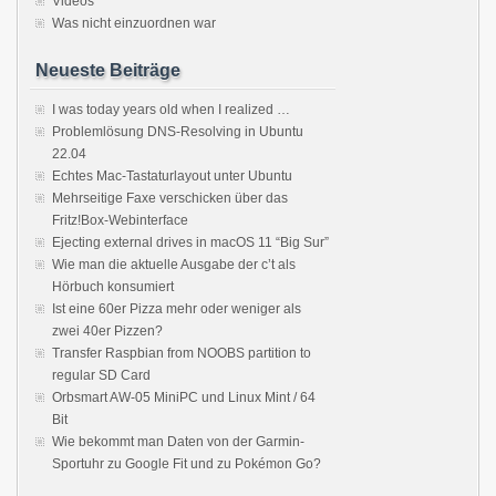
Videos
Was nicht einzuordnen war
Neueste Beiträge
I was today years old when I realized …
Problemlösung DNS-Resolving in Ubuntu
22.04
Echtes Mac-Tastaturlayout unter Ubuntu
Mehrseitige Faxe verschicken über das
Fritz!Box-Webinterface
Ejecting external drives in macOS 11 “Big Sur”
Wie man die aktuelle Ausgabe der c’t als
Hörbuch konsumiert
Ist eine 60er Pizza mehr oder weniger als
zwei 40er Pizzen?
Transfer Raspbian from NOOBS partition to
regular SD Card
Orbsmart AW-05 MiniPC und Linux Mint / 64
Bit
Wie bekommt man Daten von der Garmin-
Sportuhr zu Google Fit und zu Pokémon Go?