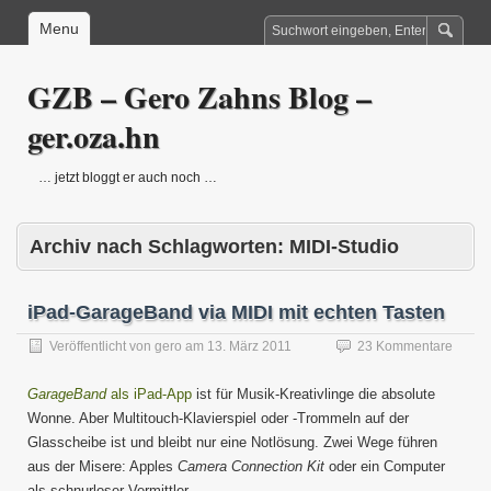
Menu
GZB – Gero Zahns Blog –
ger.oza.hn
… jetzt bloggt er auch noch …
Archiv nach Schlagworten:
MIDI-Studio
iPad-GarageBand via MIDI mit echten Tasten
Veröffentlicht von
gero
am
13. März 2011
23 Kommentare
GarageBand
als iPad-App
ist für Musik-Kreativlinge die absolute
Wonne. Aber Multitouch-Klavierspiel oder -Trommeln auf der
Glasscheibe ist und bleibt nur eine Notlösung. Zwei Wege führen
aus der Misere: Apples
Camera Connection Kit
oder ein Computer
als schnurloser Vermittler.