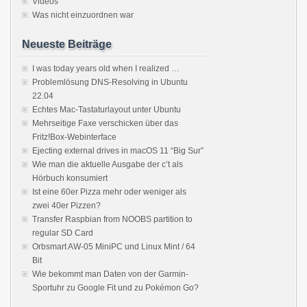
Videos
Was nicht einzuordnen war
Neueste Beiträge
I was today years old when I realized …
Problemlösung DNS-Resolving in Ubuntu
22.04
Echtes Mac-Tastaturlayout unter Ubuntu
Mehrseitige Faxe verschicken über das
Fritz!Box-Webinterface
Ejecting external drives in macOS 11 “Big Sur”
Wie man die aktuelle Ausgabe der c’t als
Hörbuch konsumiert
Ist eine 60er Pizza mehr oder weniger als
zwei 40er Pizzen?
Transfer Raspbian from NOOBS partition to
regular SD Card
Orbsmart AW-05 MiniPC und Linux Mint / 64
Bit
Wie bekommt man Daten von der Garmin-
Sportuhr zu Google Fit und zu Pokémon Go?