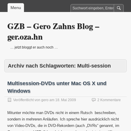
Menu
GZB – Gero Zahns Blog –
ger.oza.hn
… jetzt bloggt er auch noch …
Archiv nach Schlagworten:
Multi-session
Multisession-DVDs unter Mac OS X und
Windows
Veröffentlicht von
gero
am
18. Mai 2009
2 Kommentare
Mitunter möchte man DVDs nicht in einem Rutsch beschreiben,
sondern in mehreren Anläufen. Ich spreche hier ausdrücklich nicht
von Video-DVDs, die in DVD-Rekordern (auch „DVRs“ genannt, im