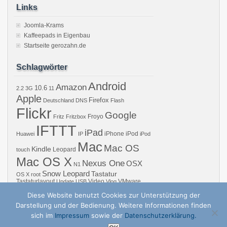
Links
Joomla-Krams
Kaffeepads in Eigenbau
Startseite gerozahn.de
Schlagwörter
Android
Amazon
10.6
2.2
3G
11
Apple
Firefox
Deutschland
DNS
Flash
Flickr
Google
Froyo
Fritz
Fritzbox
IFTTT
iPad
iPhone
iPod
Huawei
IP
iPod
Mac
Mac OS
Kindle
Leopard
touch
Mac OS X
Nexus One
OSX
N1
Snow Leopard
Tastatur
OS X
root
Tastaturlayout
Video
VMware
Update
USB
Vlog
Windows
WiFi
WLAN
YouTube
Diese Website benutzt Cookies zur Unterstützung der
Darstellung und der Bedienung. Weitere Informationen finden
sich im
Impressum
sowie der
Datenschutzerklärung.