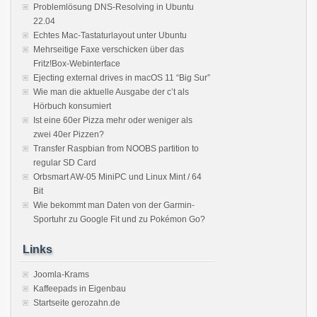
Problemlösung DNS-Resolving in Ubuntu
22.04
Echtes Mac-Tastaturlayout unter Ubuntu
Mehrseitige Faxe verschicken über das
Fritz!Box-Webinterface
Ejecting external drives in macOS 11 “Big Sur”
Wie man die aktuelle Ausgabe der c’t als
Hörbuch konsumiert
Ist eine 60er Pizza mehr oder weniger als
zwei 40er Pizzen?
Transfer Raspbian from NOOBS partition to
regular SD Card
Orbsmart AW-05 MiniPC und Linux Mint / 64
Bit
Wie bekommt man Daten von der Garmin-
Sportuhr zu Google Fit und zu Pokémon Go?
Links
Joomla-Krams
Kaffeepads in Eigenbau
Startseite gerozahn.de