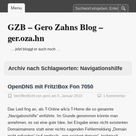
Menu
GZB – Gero Zahns Blog –
ger.oza.hn
… jetzt bloggt er auch noch …
Archiv nach Schlagworten:
Navigationshilfe
OpenDNS mit Fritz!Box Fon 7050
Veröffentlicht von
gero
am
5. Januar 2010
1 Kommentar
Das Leid fing an, als T-Online a/k/a T-Home die so genannte
„Navigationshilfe“ einführte. Im Grunde genommen könnte man
annehmen, es sei eine gute Idee, bei Eingabe eines nicht existenten
Domainnamens statt einer nichts sagenden Fehlermeldung „Domain
nicht gefunden“ (auf englisch: „non existent domain“, technisch