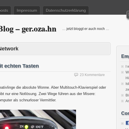
posts
Impressum
Datenschutzerklärung
log – ger.oza.hn
… jetzt bloggt er auch noch …
Network
Emp
t echten Tasten
I 
Wi
23 Kommentare
H
Is
eativlinge die absolute Wonne. Aber Multitouch-Klavierspiel oder
zw
ibt nur eine Notlösung. Zwei Wege führen aus der Misere:
Bi
mputer als schnurloser Vermittler.
A
Co