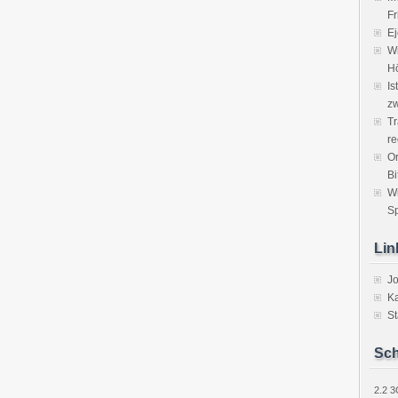
Fr
Ej
Wi
H
Is
zw
Tr
re
Or
Bi
W
Sp
Lin
J
Ka
St
Sch
2.2
3