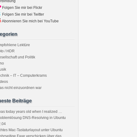
erbindung
Folgen Sie mir bei Flickr
Folgen Sie mir bei Twitter
Abonnieren Sie mich bei YouTube
egorien
mpfohlene Lektüre
to / HDR
sellschaft und Politik
ino
usik
chnik – IT – Computerkrams
ideos
s nicht einzuordnen war
este Beiträge
was today years old when I realized …
roblemlösung DNS-Resolving in Ubuntu
2.04
htes Mac-Tastaturlayout unter Ubuntu
hrseitige Faxe verschicken über das