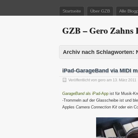
Startseite
Über GZB
Alle Blog
GZB – Gero Zahns B
Archiv nach Schlagworten:
iPad-GarageBand via MIDI mi
Veröffentlicht von
gero
am
13. März 2011
GarageBand
als iPad-App
ist für Musik-Kr
-Trommeln auf der Glasscheibe ist und ble
Apples
Camera Connection Kit
oder ein Co