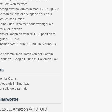
itz!Box-Webinterface
ecting external drives in macOS 11 “Big Sur”
e man die aktuelle Ausgabe der c’t als
örbuch konsumiert
t eine 60er Pizza mehr oder weniger als
ei 40er Pizzen?
ansfer Raspbian from NOOBS partition to
gular SD Card
bsmart AW-05 MiniPC und Linux Mint / 64
t
ie bekommt man Daten von der Garmin-
ortuhr zu Google Fit und zu Pokémon Go?
ks
oomla-Krams
ffeepads in Eigenbau
artseite gerozahn.de
lagwörter
Android
Amazon
10.6
G
11