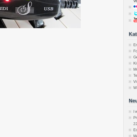
V
Kat
E
Fo
Ge
K
M
Te
V
Wa
Neu
I 
P
2
Ec
Me