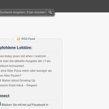
RSS Feed
fohlene Lektüre:
was today years old when I realized …
e man die aktuelle Ausgabe der c’t als
örbuch konsumiert
t eine 60er Pizza mehr oder weniger als
ei 40er Pizzen?
ll Maher about Growing Up
mazon Dash Hack – Elegant
nnect
Bleiben Sie mit mir auf Facebook in