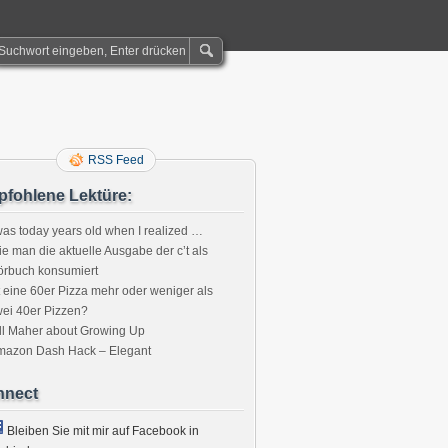
RSS Feed
fohlene Lektüre:
was today years old when I realized …
e man die aktuelle Ausgabe der c’t als
örbuch konsumiert
t eine 60er Pizza mehr oder weniger als
ei 40er Pizzen?
ll Maher about Growing Up
mazon Dash Hack – Elegant
nnect
Bleiben Sie mit mir auf Facebook in