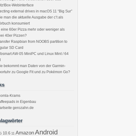
itz!Box-Webinterface
ecting external drives in macOS 11 “Big Sur”
e man die aktuelle Ausgabe der c’t als
örbuch konsumiert
t eine 60er Pizza mehr oder weniger als
ei 40er Pizzen?
ansfer Raspbian from NOOBS partition to
gular SD Card
bsmart AW-05 MiniPC und Linux Mint / 64
t
ie bekommt man Daten von der Garmin-
ortuhr zu Google Fit und zu Pokémon Go?
ks
oomla-Krams
ffeepads in Eigenbau
artseite gerozahn.de
lagwörter
Android
Amazon
10.6
G
11