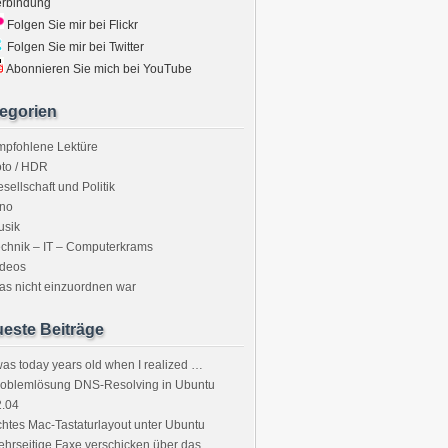
erbindung
Folgen Sie mir bei Flickr
Folgen Sie mir bei Twitter
Abonnieren Sie mich bei YouTube
egorien
mpfohlene Lektüre
to / HDR
sellschaft und Politik
ino
usik
chnik – IT – Computerkrams
ideos
s nicht einzuordnen war
este Beiträge
was today years old when I realized …
roblemlösung DNS-Resolving in Ubuntu
2.04
htes Mac-Tastaturlayout unter Ubuntu
hrseitige Faxe verschicken über das