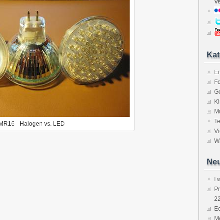
V
Kat
E
Fo
Ge
K
M
Te
MR16 - Halogen vs. LED
V
Wa
Neu
I 
P
2
Ec
Me