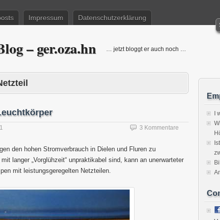
posts
Impressum
Datenschutzerklärung
log – ger.oza.hn
… jetzt bloggt er auch noch …
Netzteil
Emp
Leuchtkörper
I 
Wi
11
3 Kommentare
H
Is
gen den hohen Stromverbrauch in Dielen und Fluren zu
zw
it langer „Vorglühzeit“ unpraktikabel sind, kann an unerwarteter
Bi
pen mit leistungsgeregelten Netzteilen.
A
Co