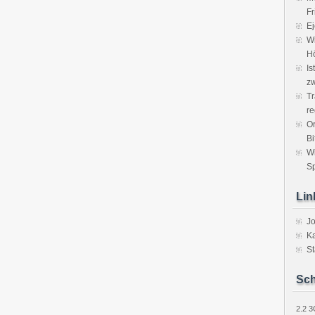
Fr
Ej
Wi
H
Is
zw
Tr
re
Or
Bi
W
Sp
Lin
J
Ka
St
Sch
2.2
3