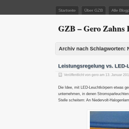
Startseite
Über GZB
Alle Blog
GZB – Gero Zahns B
Archiv nach Schlagworten:
Leistungsregelung vs. LED-
Veröffentlicht von
gero
am
13. Januar 20
Die Idee, mit LED-Leuchtkörpern etwas ge
unternehmen, in denen Stromsparleuchten m
Stelle scheitern: An Niedervolt-Halogenlam