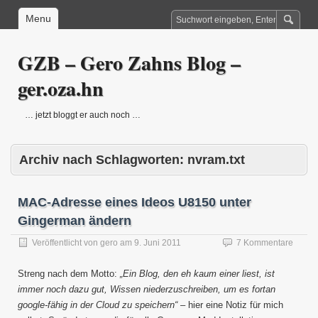
Menu
GZB – Gero Zahns Blog –
ger.oza.hn
… jetzt bloggt er auch noch …
Archiv nach Schlagworten:
nvram.txt
MAC-Adresse eines Ideos U8150 unter
Gingerman ändern
Veröffentlicht von
gero
am
9. Juni 2011
7 Kommentare
Streng nach dem Motto:
„Ein Blog, den eh kaum einer liest, ist
immer noch dazu gut, Wissen niederzuschreiben, um es fortan
google-fähig in der Cloud zu speichern“
– hier eine Notiz für mich