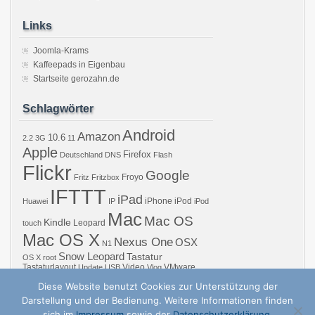
Links
Joomla-Krams
Kaffeepads in Eigenbau
Startseite gerozahn.de
Schlagwörter
Android
Amazon
10.6
2.2
3G
11
Apple
Firefox
Deutschland
DNS
Flash
Flickr
Google
Froyo
Fritz
Fritzbox
IFTTT
iPad
iPhone
iPod
Huawei
IP
iPod
Mac
Mac OS
Kindle
Leopard
touch
Mac OS X
Nexus One
OSX
N1
Snow Leopard
Tastatur
OS X
root
Tastaturlayout
Video
VMware
Update
USB
Vlog
Windows
WiFi
WLAN
YouTube
Diese Website benutzt Cookies zur Unterstützung der
Darstellung und der Bedienung. Weitere Informationen finden
sich im
Impressum
sowie der
Datenschutzerklärung.