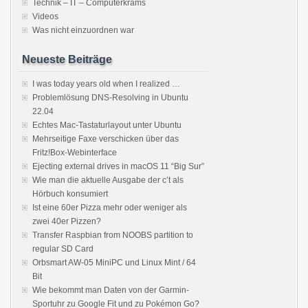
Technik – IT – Computerkrams
Videos
Was nicht einzuordnen war
Neueste Beiträge
I was today years old when I realized …
Problemlösung DNS-Resolving in Ubuntu
22.04
Echtes Mac-Tastaturlayout unter Ubuntu
Mehrseitige Faxe verschicken über das
Fritz!Box-Webinterface
Ejecting external drives in macOS 11 “Big Sur”
Wie man die aktuelle Ausgabe der c’t als
Hörbuch konsumiert
Ist eine 60er Pizza mehr oder weniger als
zwei 40er Pizzen?
Transfer Raspbian from NOOBS partition to
regular SD Card
Orbsmart AW-05 MiniPC und Linux Mint / 64
Bit
Wie bekommt man Daten von der Garmin-
Sportuhr zu Google Fit und zu Pokémon Go?