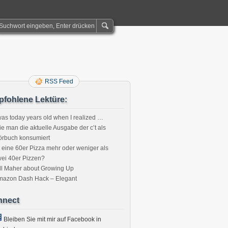
RSS Feed
fohlene Lektüre:
was today years old when I realized …
e man die aktuelle Ausgabe der c’t als
örbuch konsumiert
t eine 60er Pizza mehr oder weniger als
ei 40er Pizzen?
ll Maher about Growing Up
mazon Dash Hack – Elegant
nnect
Bleiben Sie mit mir auf Facebook in