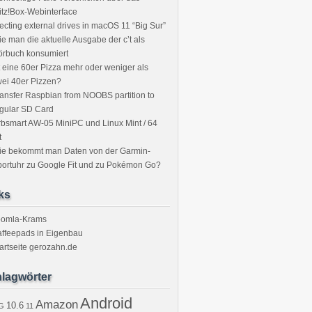
itz!Box-Webinterface
ecting external drives in macOS 11 “Big Sur”
e man die aktuelle Ausgabe der c’t als
örbuch konsumiert
t eine 60er Pizza mehr oder weniger als
ei 40er Pizzen?
ansfer Raspbian from NOOBS partition to
gular SD Card
bsmart AW-05 MiniPC und Linux Mint / 64
t
ie bekommt man Daten von der Garmin-
ortuhr zu Google Fit und zu Pokémon Go?
ks
oomla-Krams
ffeepads in Eigenbau
artseite gerozahn.de
lagwörter
Android
Amazon
10.6
G
11