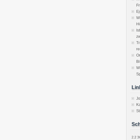
Fr
Ej
Wi
H
Is
zw
Tr
re
Or
Bi
W
Sp
Lin
J
Ka
St
Sch
2.2
3