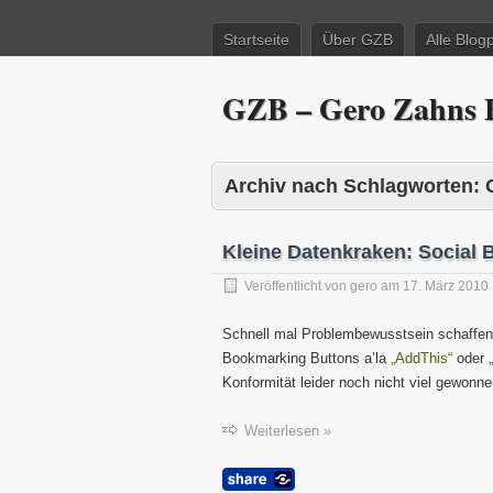
Startseite
Über GZB
Alle Blog
GZB – Gero Zahns B
Archiv nach Schlagworten:
Kleine Datenkraken: Social
Veröffentlicht von
gero
am
17. März 2010
Schnell mal Problembewusstsein schaffe
Bookmarking Buttons a’la
„AddThis“
oder
Konformität leider noch nicht viel gewonne
Weiterlesen »