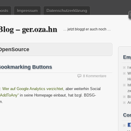
posts
Impressum
Datenschutzerklärung
log – ger.oza.hn
… jetzt bloggt er auch noch …
OpenSource
Emp
 Bookmarking Buttons
I 
Wi
8 Kommentare
H
Is
n:
Wer auf Google Analytics verzichtet,
aber weiterhin Social
zw
„AddToAny“
in seine Homepage einbaut, hat bzgl. BDSG-
Bi
n.
A
Co