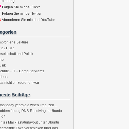
erbindung
Folgen Sie mir bei Flickr
Folgen Sie mir bei Twitter
Abonnieren Sie mich bei YouTube
egorien
mpfohlene Lektüre
to / HDR
sellschaft und Politik
ino
usik
chnik – IT – Computerkrams
ideos
s nicht einzuordnen war
este Beiträge
was today years old when I realized …
roblemlösung DNS-Resolving in Ubuntu
2.04
htes Mac-Tastaturlayout unter Ubuntu
hrseitige Faxe verschicken über das