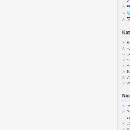
V
Kat
E
Fo
Ge
K
M
Te
V
Wa
Neu
I 
P
2
Ec
Me