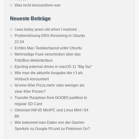
Was nicht einzuordnen war
Neueste Beiträge
I was today years old when I realized …
Problemlösung DNS-Resolving in Ubuntu
22.04
Echtes Mac-Tastaturlayout unter Ubuntu
Mehrseitige Faxe verschicken über das
Fritz!Box-Webinterface
Ejecting external drives in macOS 11 “Big Sur”
Wie man die aktuelle Ausgabe der c’t als
Hörbuch konsumiert
Ist eine 60er Pizza mehr oder weniger als
zwei 40er Pizzen?
Transfer Raspbian from NOOBS partition to
regular SD Card
Orbsmart AW-05 MiniPC und Linux Mint / 64
Bit
Wie bekommt man Daten von der Garmin-
Sportuhr zu Google Fit und zu Pokémon Go?