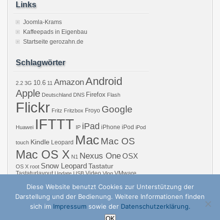
Links
Joomla-Krams
Kaffeepads in Eigenbau
Startseite gerozahn.de
Schlagwörter
Android
Amazon
10.6
2.2
3G
11
Apple
Firefox
Deutschland
DNS
Flash
Flickr
Google
Froyo
Fritz
Fritzbox
IFTTT
iPad
iPhone
iPod
Huawei
IP
iPod
Mac
Mac OS
Kindle
Leopard
touch
Mac OS X
Nexus One
OSX
N1
Snow Leopard
Tastatur
OS X
root
Tastaturlayout
Video
VMware
Update
USB
Vlog
Windows
WiFi
WLAN
YouTube
Diese Website benutzt Cookies zur Unterstützung der
Darstellung und der Bedienung. Weitere Informationen finden
sich im
Impressum
sowie der
Datenschutzerklärung.
Copyright © 2026 GZB – Gero Zahns Blog – ger.oza.hn | Powered by
zBench
a
OK