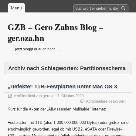
Menu
GZB – Gero Zahns Blog –
ger.oza.hn
… jetzt bloggt er auch noch …
Archiv nach Schlagworten:
Partitionsschema
„Defekte“ 1TB-Festplatten unter Mac OS X
Veröffentlicht von
gero
am
7. Oktober 2009
für
Kommentare deaktiviert
„Defek
Kurz für die Akten der „Allwissenden Müllhalde“ Internet:
1TB-
Festpl
Festplatten mit 1TB (also 1.000.000.000.000 Bytes) oder größer sind
unter
Mac
erschwinglich geworden, egal ob mit USB2, eSATA oder Firewire-
OS
800. Letztere Modelle sind natürlich prädestiniert dazu, an neueren