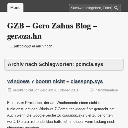
Menu
GZB – Gero Zahns Blog –
ger.oza.hn
… jetzt bloggt er auch noch …
Archiv nach Schlagworten:
pcmcia.sys
Windows 7 bootet nicht – classpnp.sys
Veröffentlicht von
gero
am
4. Oktober 2011
7 Kommentare
Ein kurzer Praxistipp, der am Wochenende einen nicht mehr
funktionstüchtigen Windows 7-Computer wieder flott gemacht hat.
Auch wenn die Google-Suche zu
classpnp.sys
viel zu berichten
weiß: Die u.a. rettende Idee hatte ich in dieser Form bislang noch
nirgendwo gesehen.