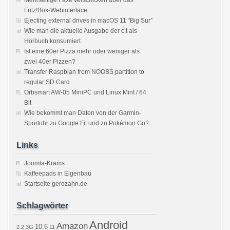
Mehrseitige Faxe verschicken über das
Fritz!Box-Webinterface
Ejecting external drives in macOS 11 “Big Sur”
Wie man die aktuelle Ausgabe der c’t als
Hörbuch konsumiert
Ist eine 60er Pizza mehr oder weniger als
zwei 40er Pizzen?
Transfer Raspbian from NOOBS partition to
regular SD Card
Orbsmart AW-05 MiniPC und Linux Mint / 64
Bit
Wie bekommt man Daten von der Garmin-
Sportuhr zu Google Fit und zu Pokémon Go?
Links
Joomla-Krams
Kaffeepads in Eigenbau
Startseite gerozahn.de
Schlagwörter
Android
Amazon
10.6
2.2
3G
11