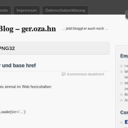
posts
Impressum
Datenschutzerklärung
log – ger.oza.hn
… jetzt bloggt er auch noch …
PNG32
Emp
 und base href
I 
Wi
für
Kommentare deaktiviert
H
Microsoft.Alph
Is
und
is einmal im Web festzuhalten:
zw
base
href
Bi
A
oader(src=’…‘)
Co