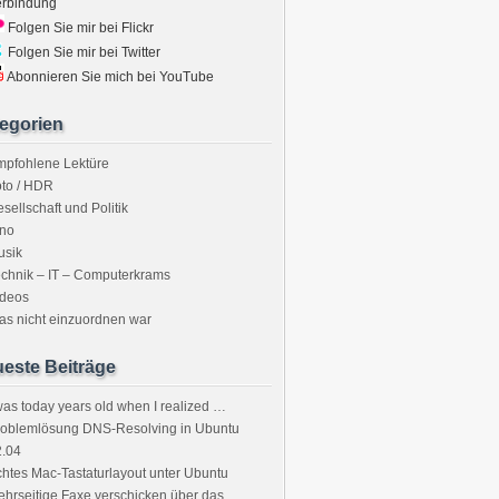
erbindung
Folgen Sie mir bei Flickr
Folgen Sie mir bei Twitter
Abonnieren Sie mich bei YouTube
egorien
mpfohlene Lektüre
to / HDR
sellschaft und Politik
ino
usik
chnik – IT – Computerkrams
ideos
s nicht einzuordnen war
este Beiträge
was today years old when I realized …
roblemlösung DNS-Resolving in Ubuntu
2.04
htes Mac-Tastaturlayout unter Ubuntu
hrseitige Faxe verschicken über das