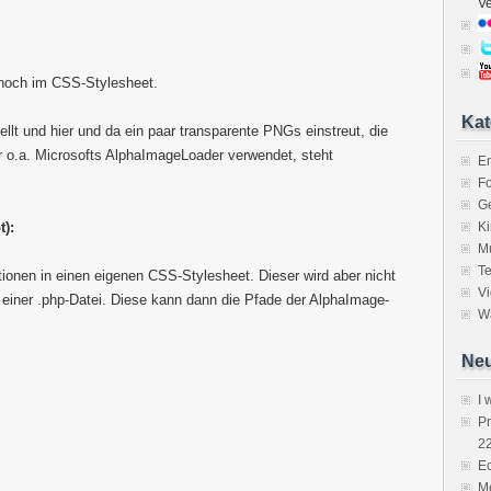
V
 noch im CSS-Stylesheet.
Kat
llt und hier und da ein paar transparente PNGs einstreut, die
r o.a. Microsofts AlphaImageLoader verwendet, steht
E
Fo
Ge
t):
K
M
Te
onen in einen eigenen CSS-Stylesheet. Dieser wird aber nicht
V
n einer .php-Datei. Diese kann dann die Pfade der AlphaImage-
Wa
Neu
I 
P
2
Ec
Me