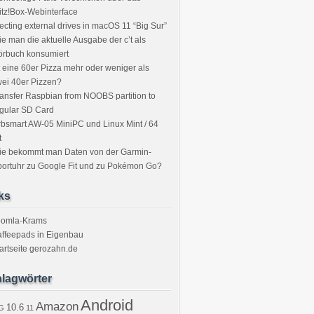
itz!Box-Webinterface
ecting external drives in macOS 11 “Big Sur”
e man die aktuelle Ausgabe der c’t als
örbuch konsumiert
t eine 60er Pizza mehr oder weniger als
ei 40er Pizzen?
ansfer Raspbian from NOOBS partition to
gular SD Card
bsmart AW-05 MiniPC und Linux Mint / 64
t
ie bekommt man Daten von der Garmin-
ortuhr zu Google Fit und zu Pokémon Go?
ks
oomla-Krams
ffeepads in Eigenbau
artseite gerozahn.de
lagwörter
Android
Amazon
10.6
G
11