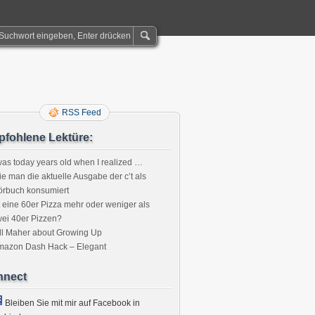
RSS Feed
fohlene Lektüre:
was today years old when I realized …
e man die aktuelle Ausgabe der c’t als
örbuch konsumiert
aImageLoader
t eine 60er Pizza mehr oder weniger als
ei 40er Pizzen?
ll Maher about Growing Up
mazon Dash Hack – Elegant
nnect
Bleiben Sie mit mir auf Facebook in