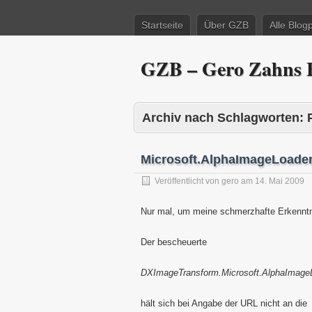
Startseite
Über GZB
Alle Blog
GZB – Gero Zahns B
Archiv nach Schlagworten:
Microsoft.AlphaImageLoader
Veröffentlicht von
gero
am
14. Mai 2009
Nur mal, um meine schmerzhafte Erkenntn
Der bescheuerte
DXImageTransform.Microsoft.AlphaImageL
hält sich bei Angabe der URL nicht an die