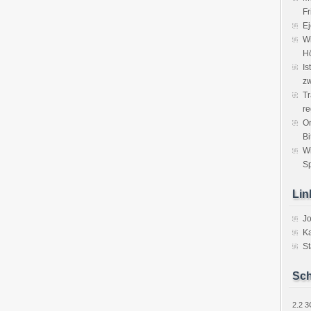
Fr
Ej
Wi
H
Is
zw
Tr
re
Or
Bi
W
Sp
Lin
J
Ka
St
Sch
2.2
3