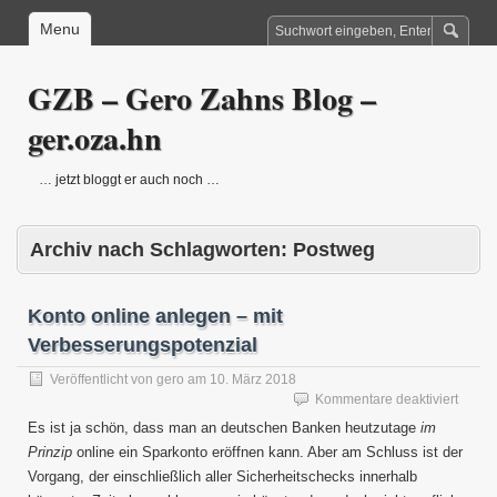
Menu
GZB – Gero Zahns Blog –
ger.oza.hn
… jetzt bloggt er auch noch …
Archiv nach Schlagworten:
Postweg
Konto online anlegen – mit
Verbesserungspotenzial
Veröffentlicht von
gero
am
10. März 2018
für
Kommentare deaktiviert
Konto
Es ist ja schön, dass man an deutschen Banken heutzutage
im
online
Prinzip
online ein Sparkonto eröffnen kann. Aber am Schluss ist der
anleg
Vorgang, der einschließlich aller Sicherheitschecks innerhalb
–