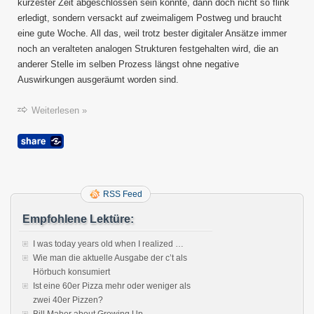
mit
kürzester Zeit abgeschlossen sein könnte, dann doch nicht so flink
Verbes
erledigt, sondern versackt auf zweimaligem Postweg und braucht
eine gute Woche. All das, weil trotz bester digitaler Ansätze immer
noch an veralteten analogen Strukturen festgehalten wird, die an
anderer Stelle im selben Prozess längst ohne negative
Auswirkungen ausgeräumt worden sind.
Weiterlesen »
RSS Feed
Empfohlene Lektüre:
I was today years old when I realized …
Wie man die aktuelle Ausgabe der c’t als
Hörbuch konsumiert
Ist eine 60er Pizza mehr oder weniger als
zwei 40er Pizzen?