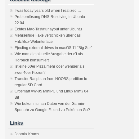
I was today years old when I realized …
Problemlösung DNS-Resolving in Ubuntu
22.04
Echtes Mac-Tastaturlayout unter Ubuntu
Mehrseitige Faxe verschicken über das
Fritz!Box-Webinterface
Ejecting external drives in macOS 11 “Big Sur”
Wie man die aktuelle Ausgabe der c’t als
Hörbuch konsumiert
Ist eine 60er Pizza mehr oder weniger als
zwei 40er Pizzen?
Transfer Raspbian from NOOBS partition to
regular SD Card
Orbsmart AW-05 MiniPC und Linux Mint / 64
Bit
Wie bekommt man Daten von der Garmin-
Sportuhr zu Google Fit und zu Pokémon Go?
Links
Joomla-Krams