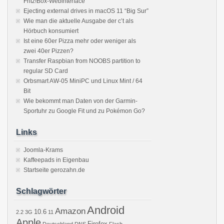
Fritz!Box-Webinterface
Ejecting external drives in macOS 11 “Big Sur”
Wie man die aktuelle Ausgabe der c’t als
Hörbuch konsumiert
Ist eine 60er Pizza mehr oder weniger als
zwei 40er Pizzen?
Transfer Raspbian from NOOBS partition to
regular SD Card
Orbsmart AW-05 MiniPC und Linux Mint / 64
Bit
Wie bekommt man Daten von der Garmin-
Sportuhr zu Google Fit und zu Pokémon Go?
Links
Joomla-Krams
Kaffeepads in Eigenbau
Startseite gerozahn.de
Schlagwörter
Android
Amazon
10.6
2.2
3G
11
Apple
Firefox