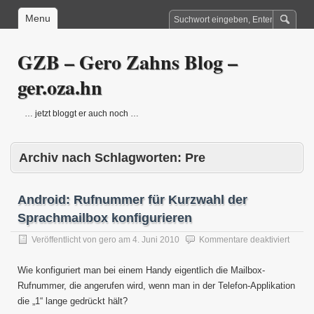
Menu
GZB – Gero Zahns Blog –
ger.oza.hn
… jetzt bloggt er auch noch …
Archiv nach Schlagworten:
Pre
Android: Rufnummer für Kurzwahl der
Sprachmailbox konfigurieren
für
Veröffentlicht von
gero
am
4. Juni 2010
Kommentare deaktiviert
Androi
Rufnu
Wie konfiguriert man bei einem Handy eigentlich die Mailbox-
für
Rufnummer, die angerufen wird, wenn man in der Telefon-Applikation
Kurzw
die „1“ lange gedrückt hält?
der