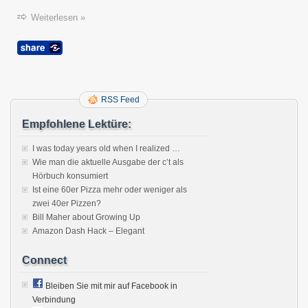
Sprac
konfig
Weiterlesen »
RSS Feed
Empfohlene Lektüre:
I was today years old when I realized …
Wie man die aktuelle Ausgabe der c’t als
Hörbuch konsumiert
Ist eine 60er Pizza mehr oder weniger als
zwei 40er Pizzen?
Bill Maher about Growing Up
Amazon Dash Hack – Elegant
Connect
Bleiben Sie mit mir auf Facebook in
Verbindung