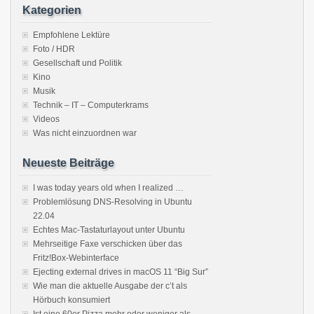
Kategorien
Empfohlene Lektüre
Foto / HDR
Gesellschaft und Politik
Kino
Musik
Technik – IT – Computerkrams
Videos
Was nicht einzuordnen war
Neueste Beiträge
I was today years old when I realized …
Problemlösung DNS-Resolving in Ubuntu
22.04
Echtes Mac-Tastaturlayout unter Ubuntu
Mehrseitige Faxe verschicken über das
Fritz!Box-Webinterface
Ejecting external drives in macOS 11 “Big Sur”
Wie man die aktuelle Ausgabe der c’t als
Hörbuch konsumiert