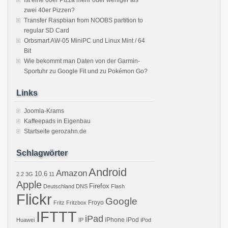
Ist eine 60er Pizza mehr oder weniger als
zwei 40er Pizzen?
Transfer Raspbian from NOOBS partition to
regular SD Card
Orbsmart AW-05 MiniPC und Linux Mint / 64
Bit
Wie bekommt man Daten von der Garmin-
Sportuhr zu Google Fit und zu Pokémon Go?
Links
Joomla-Krams
Kaffeepads in Eigenbau
Startseite gerozahn.de
Schlagwörter
Android
Amazon
10.6
2.2
3G
11
Apple
Firefox
Deutschland
DNS
Flash
Flickr
Google
Froyo
Fritz
Fritzbox
IFTTT
iPad
iPhone
iPod
Huawei
IP
iPod