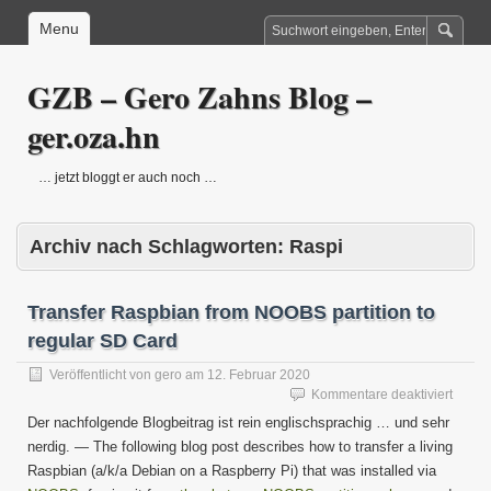
Menu
GZB – Gero Zahns Blog –
ger.oza.hn
… jetzt bloggt er auch noch …
Archiv nach Schlagworten:
Raspi
Transfer Raspbian from NOOBS partition to
regular SD Card
Veröffentlicht von
gero
am
12. Februar 2020
für
Kommentare deaktiviert
Transf
Der nachfolgende Blogbeitrag ist rein englischsprachig … und sehr
Raspb
nerdig. — The following blog post describes how to transfer a living
from
Raspbian (a/k/a Debian on a Raspberry Pi) that was installed via
NOOB