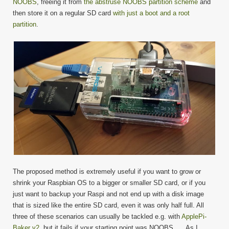
partiti
NOOBS
, freeing it from
the abstruse NOOBS partition scheme
and
to
then store it on a regular SD card
with just a boot and a root
regula
partition
.
SD
Card
The proposed method is extremely useful if you want to grow or
shrink your Raspbian OS to a bigger or smaller SD card, or if you
just want to backup your Raspi and not end up with a disk image
that is sized like the entire SD card, even it was only half full. All
three of these scenarios can usually be tackled e.g. with
ApplePi-
Baker v2
, but it fails if your starting point was NOOBS. … As I