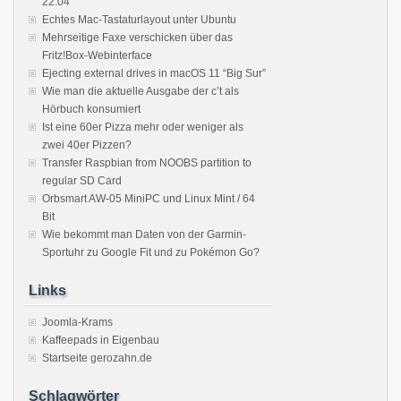
22.04
Echtes Mac-Tastaturlayout unter Ubuntu
Mehrseitige Faxe verschicken über das
Fritz!Box-Webinterface
Ejecting external drives in macOS 11 “Big Sur”
Wie man die aktuelle Ausgabe der c’t als
Hörbuch konsumiert
Ist eine 60er Pizza mehr oder weniger als
zwei 40er Pizzen?
Transfer Raspbian from NOOBS partition to
regular SD Card
Orbsmart AW-05 MiniPC und Linux Mint / 64
Bit
Wie bekommt man Daten von der Garmin-
Sportuhr zu Google Fit und zu Pokémon Go?
Links
Joomla-Krams
Kaffeepads in Eigenbau
Startseite gerozahn.de
Schlagwörter