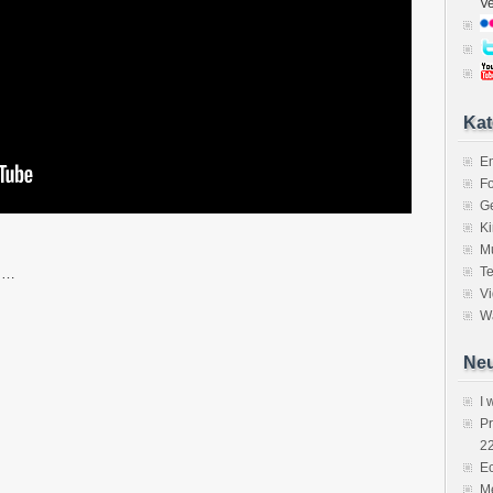
V
Kat
E
Fo
Ge
K
M
Te
e …
V
Wa
Neu
I 
P
2
Ec
Me