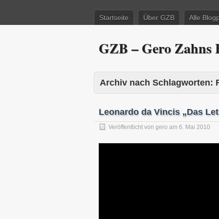
Startseite
Über GZB
Alle Blog
GZB – Gero Zahns B
Archiv nach Schlagworten:
Leonardo da Vincis „Das Le
Veröffentlicht von
gero
am
6. Mai 2010