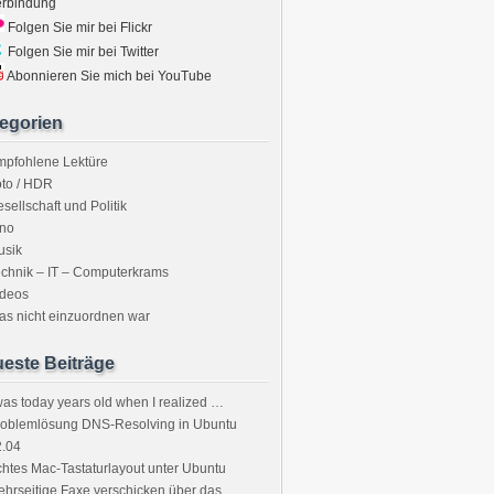
erbindung
Folgen Sie mir bei Flickr
Folgen Sie mir bei Twitter
Abonnieren Sie mich bei YouTube
egorien
mpfohlene Lektüre
to / HDR
sellschaft und Politik
ino
usik
chnik – IT – Computerkrams
ideos
s nicht einzuordnen war
este Beiträge
was today years old when I realized …
roblemlösung DNS-Resolving in Ubuntu
2.04
htes Mac-Tastaturlayout unter Ubuntu
hrseitige Faxe verschicken über das