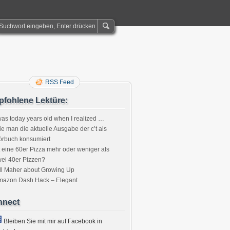
RSS Feed
fohlene Lektüre:
was today years old when I realized …
e man die aktuelle Ausgabe der c’t als
örbuch konsumiert
t eine 60er Pizza mehr oder weniger als
ei 40er Pizzen?
ll Maher about Growing Up
mazon Dash Hack – Elegant
nnect
m
Bleiben Sie mit mir auf Facebook in