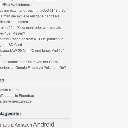
itz!Box-Webinterface
ecting external drives in macOS 11 “Big Sur”
e man die aktuelle Ausgabe der c’t als
örbuch konsumiert
t eine 60er Pizza mehr oder weniger als
ei 40er Pizzen?
ansfer Raspbian from NOOBS partition to
gular SD Card
bsmart AW-05 MiniPC und Linux Mint / 64
t
ie bekommt man Daten von der Garmin-
ortuhr zu Google Fit und zu Pokémon Go?
ks
oomla-Krams
ffeepads in Eigenbau
artseite gerozahn.de
lagwörter
Android
Amazon
10.6
G
11