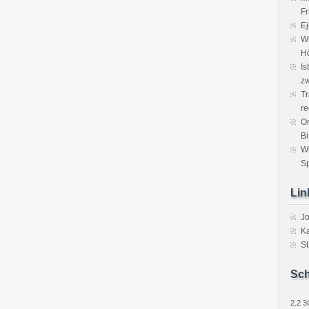
Fr
Ej
Wi
H
Is
zw
Tr
re
Or
Bi
W
Sp
Lin
J
Ka
St
Sch
2.2
3