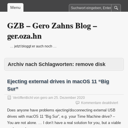
Menu
GZB – Gero Zahns Blog –
ger.oza.hn
… jetzt bloggt er auch noch …
Archiv nach Schlagworten:
remove disk
Ejecting external drives in macOS 11 “Big
Sur”
Veröffentlicht von
gero
am
25. Dezember 2020
für
Kommentare deaktiviert
Ejecti
Does anyone have problems ejecting/disconnecting external USB
extern
drives with macOS 11 “Big Sur”, e.g. your Time Machine drive? –
drives
You are not alone. … I don’t have a real solution for you, but a viable
in