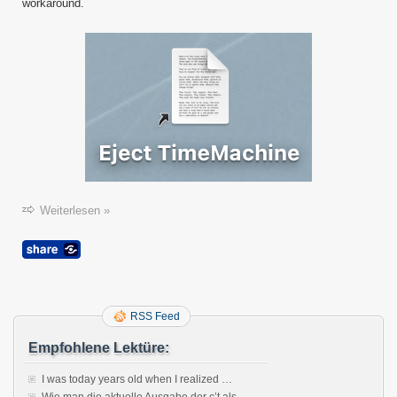
macO
workaround.
11
“Big
Sur”
Weiterlesen »
RSS Feed
Empfohlene Lektüre:
I was today years old when I realized …