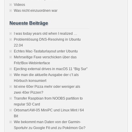
Videos
Was nicht einzuordnen war
Neueste Beiträge
I was today years old when I realized …
Problemlösung DNS-Resolving in Ubuntu
22.04
Echtes Mac-Tastaturlayout unter Ubuntu
Mehrseitige Faxe verschicken über das
Fritz!Box-Webinterface
Ejecting external drives in macOS 11 “Big Sur”
Wie man die aktuelle Ausgabe der c’t als
Hörbuch konsumiert
Ist eine 60er Pizza mehr oder weniger als
zwei 40er Pizzen?
Transfer Raspbian from NOOBS partition to
regular SD Card
Orbsmart AW-05 MiniPC und Linux Mint / 64
Bit
Wie bekommt man Daten von der Garmin-
Sportuhr zu Google Fit und zu Pokémon Go?