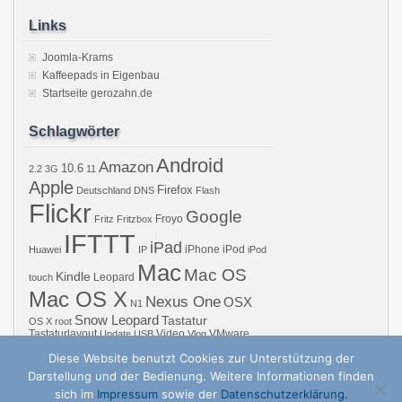
Links
Joomla-Krams
Kaffeepads in Eigenbau
Startseite gerozahn.de
Schlagwörter
Android
Amazon
10.6
2.2
3G
11
Apple
Firefox
Deutschland
DNS
Flash
Flickr
Google
Froyo
Fritz
Fritzbox
IFTTT
iPad
iPhone
iPod
Huawei
IP
iPod
Mac
Mac OS
Kindle
Leopard
touch
Mac OS X
Nexus One
OSX
N1
Snow Leopard
Tastatur
OS X
root
Tastaturlayout
Video
VMware
Update
USB
Vlog
Windows
WiFi
WLAN
YouTube
Diese Website benutzt Cookies zur Unterstützung der
Darstellung und der Bedienung. Weitere Informationen finden
sich im
Impressum
sowie der
Datenschutzerklärung.