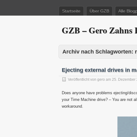
Startseite
Über GZB
Alle Blog
GZB – Gero Zahns B
Archiv nach Schlagworten:
Ejecting external drives in 
Veröffentlicht von
gero
am
25. Dezember
Does anyone have problems ejecting/disco
your Time Machine drive? – You are not alo
workaround.