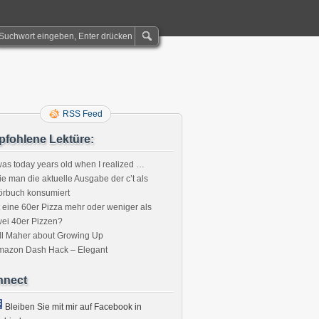
RSS Feed
fohlene Lektüre:
was today years old when I realized …
e man die aktuelle Ausgabe der c’t als
örbuch konsumiert
t eine 60er Pizza mehr oder weniger als
ei 40er Pizzen?
ll Maher about Growing Up
mazon Dash Hack – Elegant
nnect
Bleiben Sie mit mir auf Facebook in