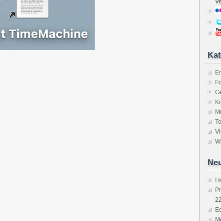
V
Kat
E
Fo
Ge
K
M
Te
V
Wa
Neu
I 
P
2
Ec
Me