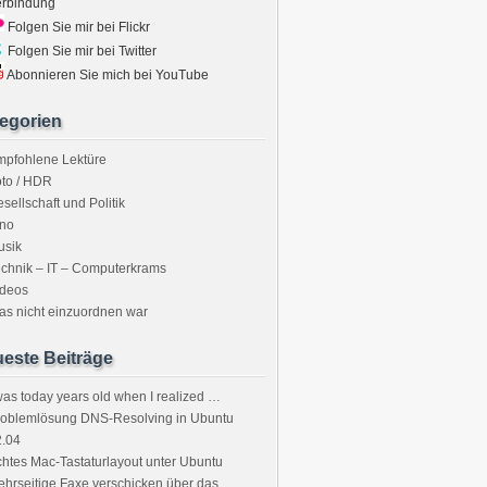
erbindung
Folgen Sie mir bei Flickr
Folgen Sie mir bei Twitter
Abonnieren Sie mich bei YouTube
egorien
mpfohlene Lektüre
to / HDR
sellschaft und Politik
ino
usik
chnik – IT – Computerkrams
ideos
s nicht einzuordnen war
este Beiträge
was today years old when I realized …
roblemlösung DNS-Resolving in Ubuntu
2.04
htes Mac-Tastaturlayout unter Ubuntu
hrseitige Faxe verschicken über das