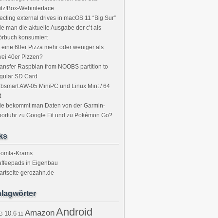
itz!Box-Webinterface
ecting external drives in macOS 11 “Big Sur”
e man die aktuelle Ausgabe der c’t als
örbuch konsumiert
t eine 60er Pizza mehr oder weniger als
ei 40er Pizzen?
ansfer Raspbian from NOOBS partition to
gular SD Card
bsmart AW-05 MiniPC und Linux Mint / 64
t
ie bekommt man Daten von der Garmin-
ortuhr zu Google Fit und zu Pokémon Go?
ks
oomla-Krams
ffeepads in Eigenbau
artseite gerozahn.de
lagwörter
Android
Amazon
10.6
G
11