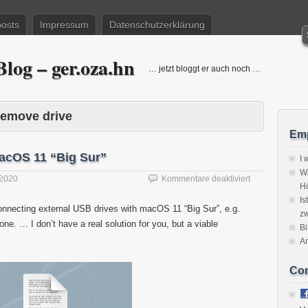
posts
Impressum
Datenschutzerklärung
log – ger.oza.hn
… jetzt bloggt er auch noch …
remove drive
Emp
macOS 11 “Big Sur”
I 
Wi
für
 2020
Kommentare deaktiviert
H
Ejecting
Is
external
nnecting external USB drives with macOS 11 “Big Sur”, e.g.
zw
drives
ne. … I don’t have a real solution for you, but a viable
in
Bi
macOS
A
11
“Big
Co
Sur”