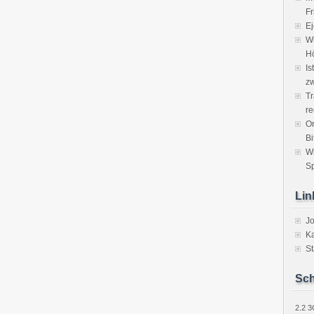
Fr
Ej
Wi
H
Is
zw
Tr
re
Or
Bi
W
Sp
Lin
J
Ka
St
Sch
2.2
3