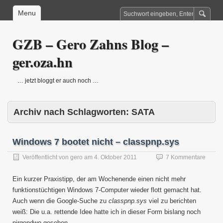
Menu
GZB – Gero Zahns Blog –
ger.oza.hn
… jetzt bloggt er auch noch …
Archiv nach Schlagworten:
SATA
Windows 7 bootet nicht – classpnp.sys
Veröffentlicht von
gero
am
4. Oktober 2011
7 Kommentare
Ein kurzer Praxistipp, der am Wochenende einen nicht mehr
funktionstüchtigen Windows 7-Computer wieder flott gemacht hat.
Auch wenn die Google-Suche zu
classpnp.sys
viel zu berichten
weiß: Die u.a. rettende Idee hatte ich in dieser Form bislang noch
nirgendwo gesehen.