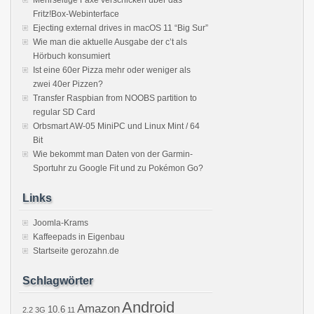
Mehrseitige Faxe verschicken über das
Fritz!Box-Webinterface
Ejecting external drives in macOS 11 “Big Sur”
Wie man die aktuelle Ausgabe der c’t als
Hörbuch konsumiert
Ist eine 60er Pizza mehr oder weniger als
zwei 40er Pizzen?
Transfer Raspbian from NOOBS partition to
regular SD Card
Orbsmart AW-05 MiniPC und Linux Mint / 64
Bit
Wie bekommt man Daten von der Garmin-
Sportuhr zu Google Fit und zu Pokémon Go?
Links
Joomla-Krams
Kaffeepads in Eigenbau
Startseite gerozahn.de
Schlagwörter
Android
Amazon
10.6
2.2
3G
11