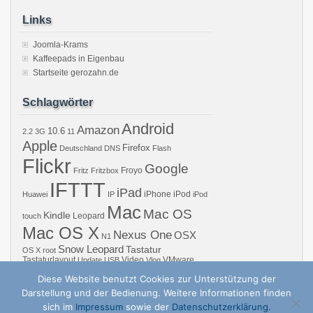
Links
Joomla-Krams
Kaffeepads in Eigenbau
Startseite gerozahn.de
Schlagwörter
Android
Amazon
10.6
2.2
3G
11
Apple
Firefox
Deutschland
DNS
Flash
Flickr
Google
Froyo
Fritz
Fritzbox
IFTTT
iPad
iPhone
iPod
Huawei
IP
iPod
Mac
Mac OS
Kindle
Leopard
touch
Mac OS X
Nexus One
OSX
N1
Snow Leopard
Tastatur
OS X
root
Tastaturlayout
Video
VMware
Update
USB
Vlog
Windows
WiFi
WLAN
YouTube
Diese Website benutzt Cookies zur Unterstützung der
Darstellung und der Bedienung. Weitere Informationen finden
sich im
Impressum
sowie der
Datenschutzerklärung.