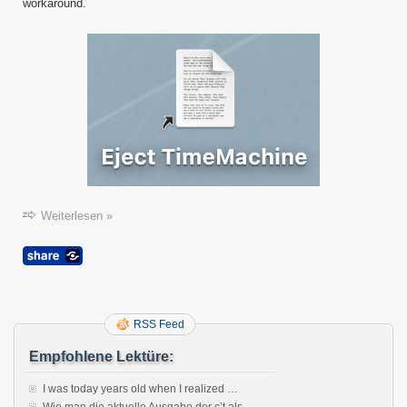
macO
workaround.
11
“Big
Sur”
Weiterlesen »
RSS Feed
Empfohlene Lektüre:
I was today years old when I realized …