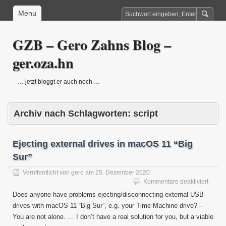
Menu
GZB – Gero Zahns Blog –
ger.oza.hn
… jetzt bloggt er auch noch …
Archiv nach Schlagworten:
script
Ejecting external drives in macOS 11 “Big
Sur”
Veröffentlicht von
gero
am
25. Dezember 2020
für
Kommentare deaktiviert
Ejecti
Does anyone have problems ejecting/disconnecting external USB
extern
drives with macOS 11 “Big Sur”, e.g. your Time Machine drive? –
drives
You are not alone. … I don’t have a real solution for you, but a viable
in