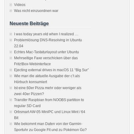
Videos
Was nicht einzuordnen war
Neueste Beiträge
I was today years old when I realized …
Problemlösung DNS-Resolving in Ubuntu
22.04
Echtes Mac-Tastaturlayout unter Ubuntu
Mehrseitige Faxe verschicken über das
Fritz!Box-Webinterface
Ejecting external drives in macOS 11 “Big Sur”
Wie man die aktuelle Ausgabe der c’t als
Hörbuch konsumiert
Ist eine 60er Pizza mehr oder weniger als
zwei 40er Pizzen?
Transfer Raspbian from NOOBS partition to
regular SD Card
Orbsmart AW-05 MiniPC und Linux Mint / 64
Bit
Wie bekommt man Daten von der Garmin-
Sportuhr zu Google Fit und zu Pokémon Go?