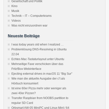
Gesellschaft und Politik
Kino
Musik
Technik – IT – Computerkrams
Videos
Was nicht einzuordnen war
Neueste Beiträge
I was today years old when I realized …
Problemlösung DNS-Resolving in Ubuntu
22.04
Echtes Mac-Tastaturlayout unter Ubuntu
Mehrseitige Faxe verschicken über das
Fritz!Box-Webinterface
Ejecting external drives in macOS 11 “Big Sur”
Wie man die aktuelle Ausgabe der c’t als
Hörbuch konsumiert
Ist eine 60er Pizza mehr oder weniger als
zwei 40er Pizzen?
Transfer Raspbian from NOOBS partition to
regular SD Card
Orbsmart AW-05 MiniPC und Linux Mint / 64