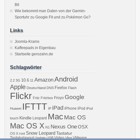
Bit
Wie bekommt man Daten von der Garmin-
Sportuhr zu Google Fit und zu Pokémon Go?
Links
Joomla-Krams
Kaffeepads in Eigenbau
Startseite gerozahn.de
Schlagwörter
Android
Amazon
10.6
2.2
3G
11
Apple
Firefox
Deutschland
DNS
Flash
Flickr
Google
Froyo
Fritz
Fritzbox
IFTTT
iPad
iPhone
iPod
Huawei
IP
iPod
Mac
Mac OS
Kindle
Leopard
touch
Mac OS X
Nexus One
OSX
N1
Snow Leopard
Tastatur
OS X
root
Tastaturlayout
Video
VMware
Update
USB
Vlog