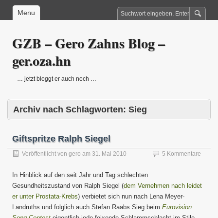
Menu
GZB – Gero Zahns Blog –
ger.oza.hn
… jetzt bloggt er auch noch …
Archiv nach Schlagworten:
Sieg
Giftspritze Ralph Siegel
Veröffentlicht von
gero
am
31. Mai 2010
5 Kommentare
In Hinblick auf den seit Jahr und Tag schlechten
Gesundheitszustand von Ralph Siegel (
dem Vernehmen nach leidet
er unter Prostata-Krebs
) verbietet sich nun nach Lena Meyer-
Landruths und folglich auch Stefan Raabs Sieg beim
Eurovision
Song Contest
eigentlich jede feixende Schlammschlacht im Stile