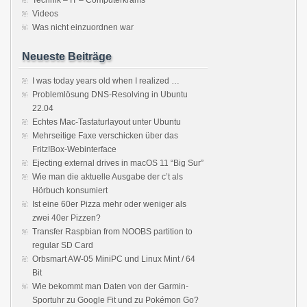
Technik – IT – Computerkrams
Videos
Was nicht einzuordnen war
Neueste Beiträge
I was today years old when I realized …
Problemlösung DNS-Resolving in Ubuntu
22.04
Echtes Mac-Tastaturlayout unter Ubuntu
Mehrseitige Faxe verschicken über das
Fritz!Box-Webinterface
Ejecting external drives in macOS 11 “Big Sur”
Wie man die aktuelle Ausgabe der c’t als
Hörbuch konsumiert
Ist eine 60er Pizza mehr oder weniger als
zwei 40er Pizzen?
Transfer Raspbian from NOOBS partition to
regular SD Card
Orbsmart AW-05 MiniPC und Linux Mint / 64
Bit
Wie bekommt man Daten von der Garmin-
Sportuhr zu Google Fit und zu Pokémon Go?