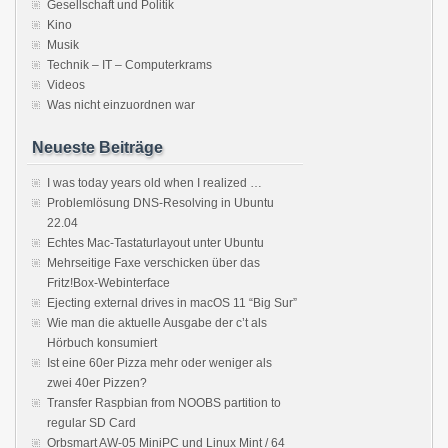
Gesellschaft und Politik
Kino
Musik
Technik – IT – Computerkrams
Videos
Was nicht einzuordnen war
Neueste Beiträge
I was today years old when I realized …
Problemlösung DNS-Resolving in Ubuntu
22.04
Echtes Mac-Tastaturlayout unter Ubuntu
Mehrseitige Faxe verschicken über das
Fritz!Box-Webinterface
Ejecting external drives in macOS 11 “Big Sur”
Wie man die aktuelle Ausgabe der c’t als
Hörbuch konsumiert
Ist eine 60er Pizza mehr oder weniger als
zwei 40er Pizzen?
Transfer Raspbian from NOOBS partition to
regular SD Card
Orbsmart AW-05 MiniPC und Linux Mint / 64