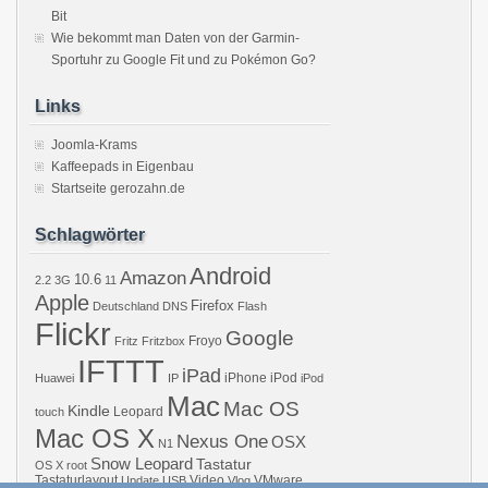
Bit
Wie bekommt man Daten von der Garmin-
Sportuhr zu Google Fit und zu Pokémon Go?
Links
Joomla-Krams
Kaffeepads in Eigenbau
Startseite gerozahn.de
Schlagwörter
Android
Amazon
10.6
2.2
3G
11
Apple
Firefox
Deutschland
DNS
Flash
Flickr
Google
Froyo
Fritz
Fritzbox
IFTTT
iPad
iPhone
iPod
Huawei
IP
iPod
Mac
Mac OS
Kindle
Leopard
touch
Mac OS X
Nexus One
OSX
N1
Snow Leopard
Tastatur
OS X
root
Tastaturlayout
Video
VMware
Update
USB
Vlog