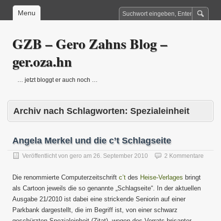
Menu
GZB – Gero Zahns Blog –
ger.oza.hn
… jetzt bloggt er auch noch …
Archiv nach Schlagworten:
Spezialeinheit
Angela Merkel und die c’t Schlagseite
Veröffentlicht von
gero
am
26. September 2010
2 Kommentare
Die renommierte Computerzeitschrift
c’t
des
Heise-Verlages
bringt
als Cartoon jeweils die so genannte „Schlagseite“. In der aktuellen
Ausgabe 21/2010 ist dabei eine strickende Seniorin auf einer
Parkbank dargestellt, die im Begriff ist, von einer schwarz
geschürzten Spezialeinheit (Zitat) „wegen des Verrats brisanter