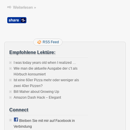
Sprac
konfig
Weiterlesen »
RSS Feed
Empfohlene Lektüre:
I was today years old when I realized …
Wie man die aktuelle Ausgabe der c’t als
Hörbuch konsumiert
Ist eine 60er Pizza mehr oder weniger als
zwei 40er Pizzen?
Bill Maher about Growing Up
Amazon Dash Hack – Elegant
Connect
Bleiben Sie mit mir auf Facebook in
Verbindung