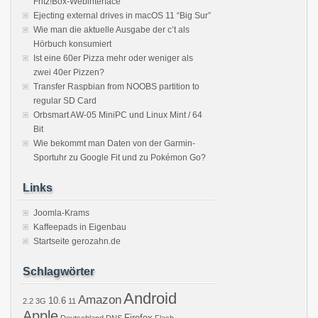
Fritz!Box-Webinterface
Ejecting external drives in macOS 11 “Big Sur”
Wie man die aktuelle Ausgabe der c’t als
Hörbuch konsumiert
Ist eine 60er Pizza mehr oder weniger als
zwei 40er Pizzen?
Transfer Raspbian from NOOBS partition to
regular SD Card
Orbsmart AW-05 MiniPC und Linux Mint / 64
Bit
Wie bekommt man Daten von der Garmin-
Sportuhr zu Google Fit und zu Pokémon Go?
Links
Joomla-Krams
Kaffeepads in Eigenbau
Startseite gerozahn.de
Schlagwörter
Android
Amazon
10.6
2.2
3G
11
Apple
Firefox