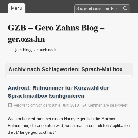
Menu
GZB – Gero Zahns Blog –
ger.oza.hn
… jetzt bloggt er auch noch …
Archiv nach Schlagworten:
Sprach-Mailbox
Android: Rufnummer für Kurzwahl der
Sprachmailbox konfigurieren
für
Veröffentlicht von
gero
am
4. Juni 2010
Kommentare deaktiviert
Androi
Rufnu
Wie konfiguriert man bei einem Handy eigentlich die Mailbox-
für
Rufnummer, die angerufen wird, wenn man in der Telefon-Applikation
Kurzw
die „1“ lange gedrückt hält?
der