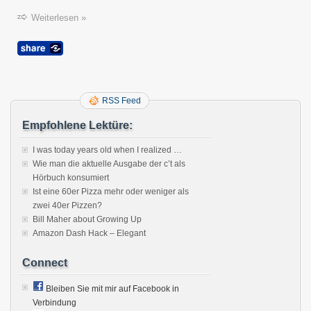
Sprac
konfig
Weiterlesen »
RSS Feed
Empfohlene Lektüre:
I was today years old when I realized …
Wie man die aktuelle Ausgabe der c’t als
Hörbuch konsumiert
Ist eine 60er Pizza mehr oder weniger als
zwei 40er Pizzen?
Bill Maher about Growing Up
Amazon Dash Hack – Elegant
Connect
Bleiben Sie mit mir auf Facebook in
Verbindung