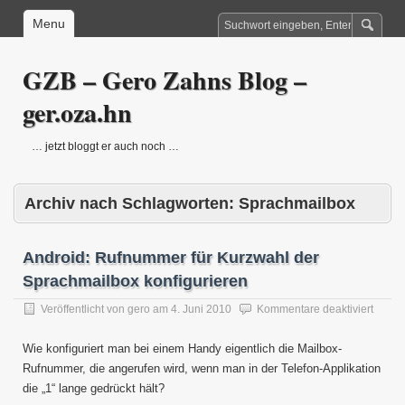
Menu
GZB – Gero Zahns Blog –
ger.oza.hn
… jetzt bloggt er auch noch …
Archiv nach Schlagworten:
Sprachmailbox
Android: Rufnummer für Kurzwahl der
Sprachmailbox konfigurieren
für
Veröffentlicht von
gero
am
4. Juni 2010
Kommentare deaktiviert
Androi
Rufnu
Wie konfiguriert man bei einem Handy eigentlich die Mailbox-
für
Rufnummer, die angerufen wird, wenn man in der Telefon-Applikation
Kurzw
die „1“ lange gedrückt hält?
der