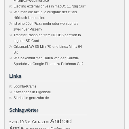
Fritz!Box-Webinterface
Ejecting external drives in macOS 11 “Big Sur”
Wie man die aktuelle Ausgabe der c’t als
Hörbuch konsumiert
Ist eine 60er Pizza mehr oder weniger als
zwei 40er Pizzen?
Transfer Raspbian from NOOBS partition to
regular SD Card
Orbsmart AW-05 MiniPC und Linux Mint / 64
Bit
Wie bekommt man Daten von der Garmin-
Sportuhr zu Google Fit und zu Pokémon Go?
Links
Joomla-Krams
Kaffeepads in Eigenbau
Startseite gerozahn.de
Schlagwörter
Android
Amazon
10.6
2.2
3G
11
Apple
Firefox