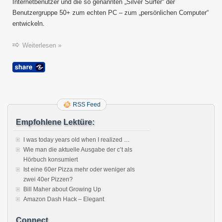
Internetbenutzer und die so genannten „Silver Surfer“ der
Benutzergruppe 50+ zum echten PC – zum „persönlichen Computer“
entwickeln.
Weiterlesen »
RSS Feed
Empfohlene Lektüre:
I was today years old when I realized …
Wie man die aktuelle Ausgabe der c’t als
Hörbuch konsumiert
Ist eine 60er Pizza mehr oder weniger als
zwei 40er Pizzen?
Bill Maher about Growing Up
Amazon Dash Hack – Elegant
Connect