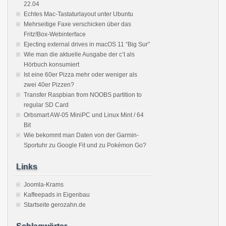
22.04
Echtes Mac-Tastaturlayout unter Ubuntu
Mehrseitige Faxe verschicken über das
Fritz!Box-Webinterface
Ejecting external drives in macOS 11 “Big Sur”
Wie man die aktuelle Ausgabe der c’t als
Hörbuch konsumiert
Ist eine 60er Pizza mehr oder weniger als
zwei 40er Pizzen?
Transfer Raspbian from NOOBS partition to
regular SD Card
Orbsmart AW-05 MiniPC und Linux Mint / 64
Bit
Wie bekommt man Daten von der Garmin-
Sportuhr zu Google Fit und zu Pokémon Go?
Links
Joomla-Krams
Kaffeepads in Eigenbau
Startseite gerozahn.de