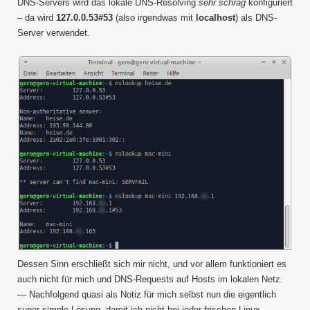
22.04
DNS-Servers wird das lokale DNS-Resolving
sehr schräg
konfiguriert
– da wird
127.0.0.53#53
(also irgendwas mit
localhost
) als DNS-
Server verwendet.
Dessen Sinn erschließt sich mir nicht, und vor allem funktioniert es
auch nicht für mich und DNS-Requests auf Hosts im lokalen Netz.
— Nachfolgend quasi als Notiz für mich selbst nun die eigentlich
super simple Lösung, damit ich nicht bei jeder frischen Linux-