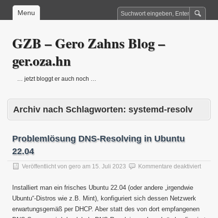
Menu
GZB – Gero Zahns Blog –
ger.oza.hn
… jetzt bloggt er auch noch …
Archiv nach Schlagworten:
systemd-resolv
Problemlösung DNS-Resolving in Ubuntu
22.04
für
Veröffentlicht von
gero
am
15. Juli 2023
Kommentare deaktiviert
Probl
DNS-
Installiert man ein frisches Ubuntu 22.04 (oder andere „irgendwie
Resol
Ubuntu“-Distros wie z.B. Mint), konfiguriert sich dessen Netzwerk
in
erwartungsgemäß per DHCP. Aber statt des von dort empfangenen
Ubunt