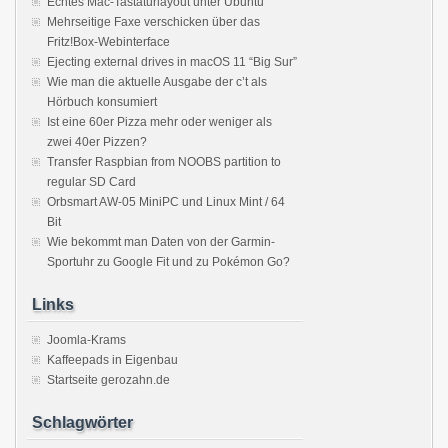
Echtes Mac-Tastaturlayout unter Ubuntu
Mehrseitige Faxe verschicken über das
Fritz!Box-Webinterface
Ejecting external drives in macOS 11 “Big Sur”
Wie man die aktuelle Ausgabe der c’t als
Hörbuch konsumiert
Ist eine 60er Pizza mehr oder weniger als
zwei 40er Pizzen?
Transfer Raspbian from NOOBS partition to
regular SD Card
Orbsmart AW-05 MiniPC und Linux Mint / 64
Bit
Wie bekommt man Daten von der Garmin-
Sportuhr zu Google Fit und zu Pokémon Go?
Links
Joomla-Krams
Kaffeepads in Eigenbau
Startseite gerozahn.de
Schlagwörter