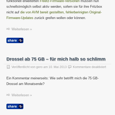
funktionell erweiterten
Freetz-Firmware-Versionen
müssen nun
schnellstmöglich selbst aktiv werden, sofern sie für ihre Fritzbox
nicht auf
die von AVM bereit gestellten, fehlerberinigten Original-
Firmware-Updates
zurück greifen wollen oder können.
Weiterlesen »
Drossel ab 75 GB – für mich halb so schlimm
für
Veröffentlicht von
gero
am
10. Mai 2013
Kommentare deaktiviert
Drosse
ab
Ein Kommentar meinerseits: Wie sehr betrifft mich die 75 GB-
75
Drossel am Monatsende?
GB
–
für
Weiterlesen »
mich
halb
so
schli