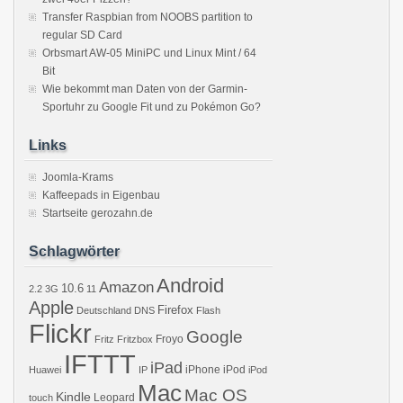
Transfer Raspbian from NOOBS partition to
regular SD Card
Orbsmart AW-05 MiniPC und Linux Mint / 64
Bit
Wie bekommt man Daten von der Garmin-
Sportuhr zu Google Fit und zu Pokémon Go?
Links
Joomla-Krams
Kaffeepads in Eigenbau
Startseite gerozahn.de
Schlagwörter
Android
Amazon
10.6
2.2
3G
11
Apple
Firefox
Deutschland
DNS
Flash
Flickr
Google
Froyo
Fritz
Fritzbox
IFTTT
iPad
iPhone
iPod
Huawei
IP
iPod
Mac
Mac OS
Kindle
Leopard
touch