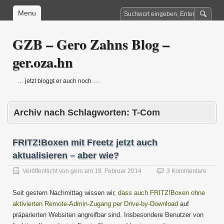
Menu
GZB – Gero Zahns Blog –
ger.oza.hn
… jetzt bloggt er auch noch …
Archiv nach Schlagworten:
T-Com
FRITZ!Boxen mit Freetz jetzt auch
aktualisieren – aber wie?
Veröffentlicht von
gero
am
18. Februar 2014
3 Kommentare
Seit gestern Nachmittag wissen wir,
dass auch FRITZ!Boxen ohne
aktivierten Remote-Admin-Zugang per Drive-by-Download
auf
präparierten Websiten angreifbar sind. Insbesondere Benutzer von