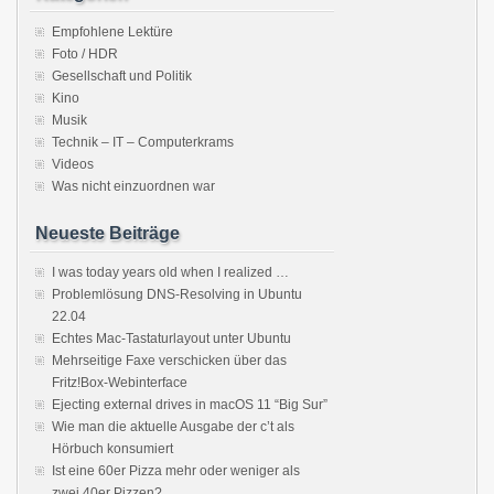
Empfohlene Lektüre
Foto / HDR
Gesellschaft und Politik
Kino
Musik
Technik – IT – Computerkrams
Videos
Was nicht einzuordnen war
Neueste Beiträge
I was today years old when I realized …
Problemlösung DNS-Resolving in Ubuntu
22.04
Echtes Mac-Tastaturlayout unter Ubuntu
Mehrseitige Faxe verschicken über das
Fritz!Box-Webinterface
Ejecting external drives in macOS 11 “Big Sur”
Wie man die aktuelle Ausgabe der c’t als
Hörbuch konsumiert
Ist eine 60er Pizza mehr oder weniger als
zwei 40er Pizzen?