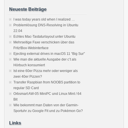
Neueste Beiträge
I was today years old when I realized …
Problemlösung DNS-Resolving in Ubuntu
22.04
Echtes Mac-Tastaturlayout unter Ubuntu
Mehrseitige Faxe verschicken über das
Fritz!Box-Webinterface
Ejecting external drives in macOS 11 “Big Sur”
Wie man die aktuelle Ausgabe der c’t als
Hörbuch konsumiert
Ist eine 60er Pizza mehr oder weniger als
zwei 40er Pizzen?
Transfer Raspbian from NOOBS partition to
regular SD Card
Orbsmart AW-05 MiniPC und Linux Mint / 64
Bit
Wie bekommt man Daten von der Garmin-
Sportuhr zu Google Fit und zu Pokémon Go?
Links