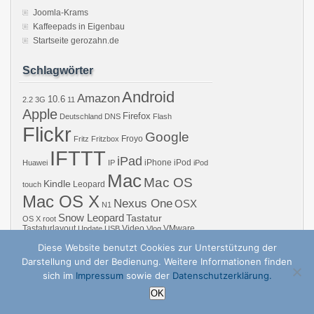
Joomla-Krams
Kaffeepads in Eigenbau
Startseite gerozahn.de
Schlagwörter
Android
Amazon
10.6
2.2
3G
11
Apple
Firefox
Deutschland
DNS
Flash
Flickr
Google
Froyo
Fritz
Fritzbox
IFTTT
iPad
iPhone
iPod
Huawei
IP
iPod
Mac
Mac OS
Kindle
Leopard
touch
Mac OS X
Nexus One
OSX
N1
Snow Leopard
Tastatur
OS X
root
Tastaturlayout
Video
VMware
Update
USB
Vlog
Windows
WiFi
WLAN
YouTube
Diese Website benutzt Cookies zur Unterstützung der
Darstellung und der Bedienung. Weitere Informationen finden
sich im
Impressum
sowie der
Datenschutzerklärung.
Copyright © 2026 GZB – Gero Zahns Blog – ger.oza.hn | Powered by
zBench
a
OK
↑
Nach oben