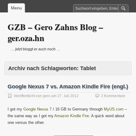
Menu
GZB – Gero Zahns Blog –
ger.oza.hn
… jetzt bloggt er auch noch …
Archiv nach Schlagworten:
Tablet
Google Nexus 7 vs. Amazon Kindle Fire (engl.)
Veröffentlicht von
gero
am
27. Juli 2012
2 Kommentare
I got my
Google Nexus 7
/ 16 GB to Germany through
MyUS.com
–
the same way as I got my
Amazon Kindle Fire
. A quick word about
one versus the other.