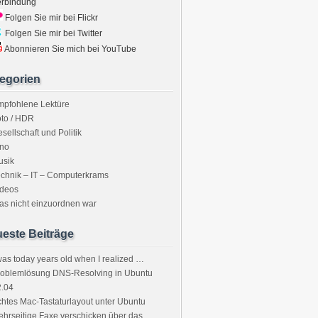
erbindung
Folgen Sie mir bei Flickr
Folgen Sie mir bei Twitter
Abonnieren Sie mich bei YouTube
egorien
mpfohlene Lektüre
to / HDR
sellschaft und Politik
ino
usik
chnik – IT – Computerkrams
ideos
s nicht einzuordnen war
este Beiträge
was today years old when I realized …
roblemlösung DNS-Resolving in Ubuntu
2.04
htes Mac-Tastaturlayout unter Ubuntu
hrseitige Faxe verschicken über das