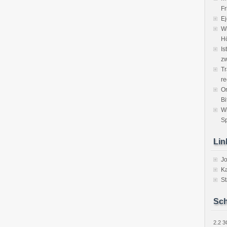
Fr
Ej
Wi
H
Is
zw
Tr
re
Or
Bi
W
Sp
Lin
J
Ka
St
Sch
2.2
3