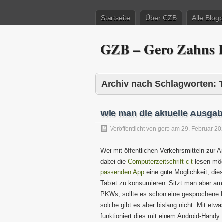
Startseite
Über GZB
Alle Blog
GZB – Gero Zahns B
Archiv nach Schlagworten:
Wie man die aktuelle Ausgab
Veröffentlicht von
gero
am
29. Februar 2
Wer mit öffentlichen Verkehrsmitteln zur A
dabei die
Computerzeitschrift c’t
lesen mö
passenden App
eine gute Möglichkeit, di
Tablet zu konsumieren. Sitzt man aber am
PKWs, sollte es schon eine gesprochene 
solche gibt es aber bislang nicht. Mit etw
funktioniert dies mit einem Android-Handy