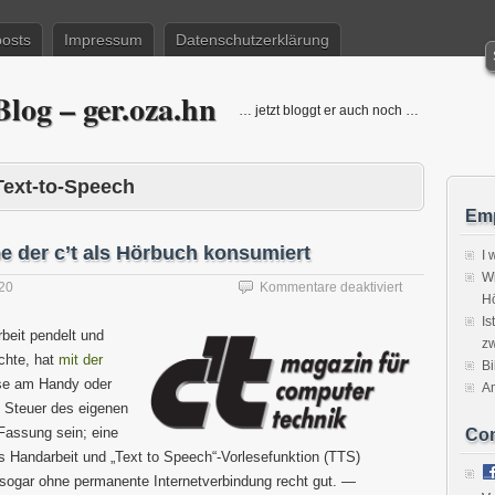
posts
Impressum
Datenschutzerklärung
log – ger.oza.hn
… jetzt bloggt er auch noch …
Text-to-Speech
Emp
e der c’t als Hörbuch konsumiert
I 
Wi
für
020
Kommentare deaktiviert
H
Wie
Is
man
rbeit pendelt und
zw
die
chte, hat
mit der
aktuelle
Bi
ese am Handy oder
Ausgabe
A
der
 Steuer des eigenen
c’t
Fassung sein; eine
Co
als
as Handarbeit und „Text to Speech“-Vorlesefunktion (TTS)
Hörbuch
 sogar ohne permanente Internetverbindung recht gut. —
konsumiert