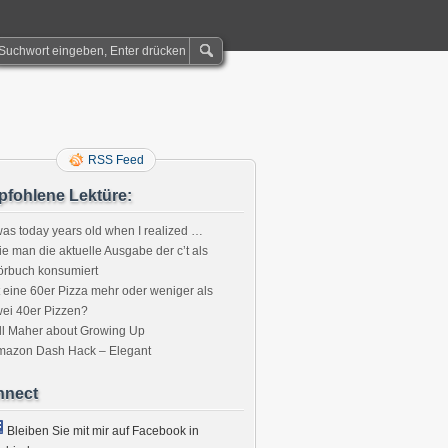
RSS Feed
fohlene Lektüre:
was today years old when I realized …
e man die aktuelle Ausgabe der c’t als
örbuch konsumiert
t eine 60er Pizza mehr oder weniger als
ei 40er Pizzen?
ll Maher about Growing Up
mazon Dash Hack – Elegant
nnect
Bleiben Sie mit mir auf Facebook in