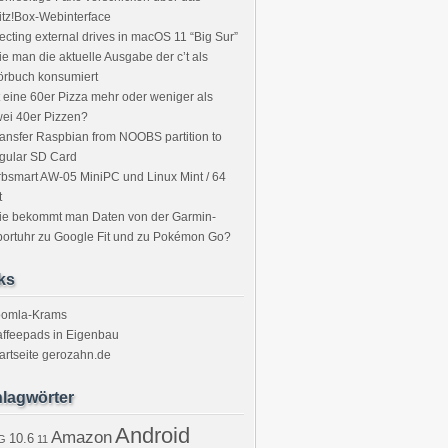
itz!Box-Webinterface
ecting external drives in macOS 11 “Big Sur”
e man die aktuelle Ausgabe der c’t als
örbuch konsumiert
t eine 60er Pizza mehr oder weniger als
ei 40er Pizzen?
ansfer Raspbian from NOOBS partition to
gular SD Card
bsmart AW-05 MiniPC und Linux Mint / 64
t
ie bekommt man Daten von der Garmin-
ortuhr zu Google Fit und zu Pokémon Go?
ks
oomla-Krams
ffeepads in Eigenbau
artseite gerozahn.de
lagwörter
Android
Amazon
10.6
G
11