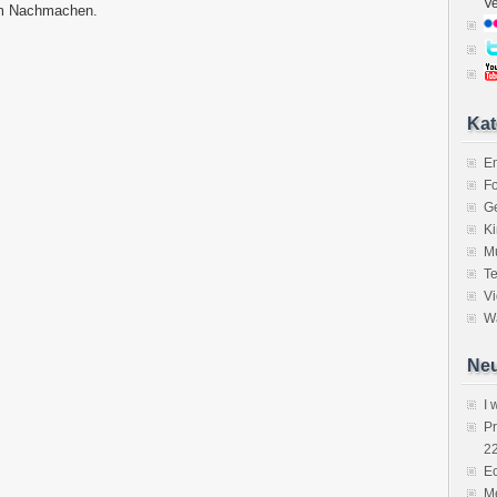
V
um Nachmachen.
Kat
E
Fo
Ge
K
M
Te
V
Wa
Neu
I 
P
2
Ec
Me