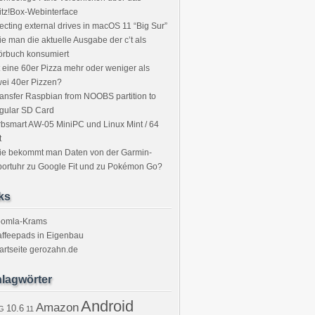
itz!Box-Webinterface
ecting external drives in macOS 11 “Big Sur”
e man die aktuelle Ausgabe der c’t als
örbuch konsumiert
t eine 60er Pizza mehr oder weniger als
ei 40er Pizzen?
ansfer Raspbian from NOOBS partition to
gular SD Card
bsmart AW-05 MiniPC und Linux Mint / 64
t
ie bekommt man Daten von der Garmin-
ortuhr zu Google Fit und zu Pokémon Go?
ks
oomla-Krams
ffeepads in Eigenbau
artseite gerozahn.de
lagwörter
Android
Amazon
10.6
G
11