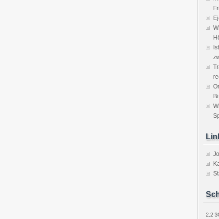
Fr
Ej
Wi
H
Is
zw
Tr
re
Or
Bi
W
Sp
Lin
J
Ka
St
Sch
2.2
3