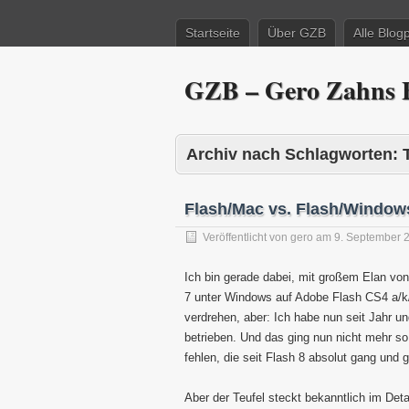
Startseite
Über GZB
Alle Blog
GZB – Gero Zahns B
Archiv nach Schlagworten:
Flash/Mac vs. Flash/Windows
Veröffentlicht von
gero
am
9. September 
Ich bin gerade dabei, mit großem Elan vo
7 unter Windows auf Adobe Flash CS4 a/k
verdrehen, aber: Ich habe nun seit Jahr
betrieben. Und das ging nun nicht mehr s
fehlen, die seit Flash 8 absolut gang und 
Aber der Teufel steckt bekanntlich im Det