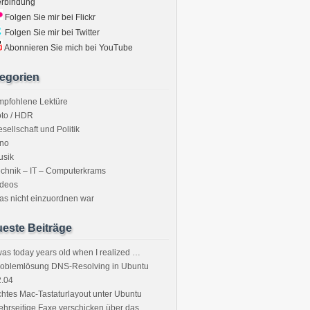
erbindung
Folgen Sie mir bei Flickr
Folgen Sie mir bei Twitter
Abonnieren Sie mich bei YouTube
egorien
mpfohlene Lektüre
to / HDR
sellschaft und Politik
ino
usik
chnik – IT – Computerkrams
ideos
s nicht einzuordnen war
este Beiträge
was today years old when I realized …
roblemlösung DNS-Resolving in Ubuntu
2.04
htes Mac-Tastaturlayout unter Ubuntu
hrseitige Faxe verschicken über das