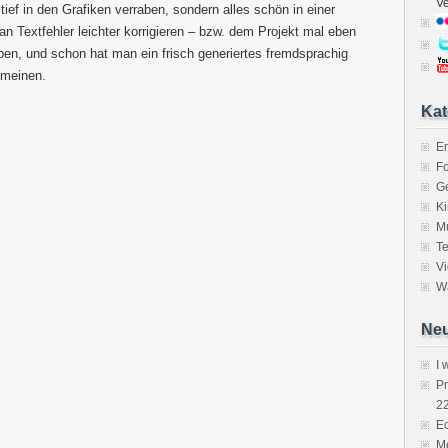
V
tief in den Grafiken verraben, sondern alles schön in einer
 Textfehler leichter korrigieren – bzw. dem Projekt mal eben
ben, und schon hat man ein frisch generiertes fremdsprachig
 meinen.
Kat
E
Fo
Ge
K
M
Te
V
Wa
Neu
I 
P
2
Ec
Me