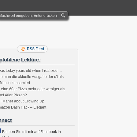
RSS Feed
fohlene Lektüre:
was today years old when I realized …
e man die aktuelle Ausgabe der c’t als
örbuch konsumiert
t eine 60er Pizza mehr oder weniger als
ei 40er Pizzen?
:
ll Maher about Growing Up
mazon Dash Hack – Elegant
nnect
Bleiben Sie mit mir auf Facebook in