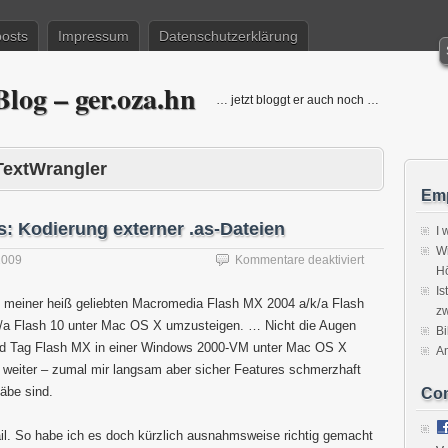
posts
Impressum
Datenschutzerklärung
log – ger.oza.hn
… jetzt bloggt er auch noch …
TextWrangler
Emp
: Kodierung externer .as-Dateien
I 
Wi
für
2009
Kommentare deaktiviert
H
Flash/Mac
Is
vs.
n meiner heiß geliebten Macromedia Flash MX 2004 a/k/a Flash
zw
Flash/Windows
/a Flash 10 unter Mac OS X umzusteigen. … Nicht die Augen
Kodierung
Bi
 und Tag Flash MX in einer Windows 2000-VM unter Mac OS X
externer
A
.as-
o weiter – zumal mir langsam aber sicher Features schmerzhaft
Dateien
gäbe sind.
Co
ail. So habe ich es doch kürzlich ausnahmsweise richtig gemacht