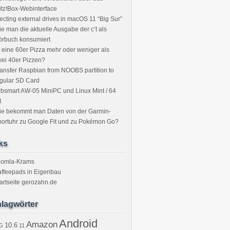
itz!Box-Webinterface
ecting external drives in macOS 11 “Big Sur”
e man die aktuelle Ausgabe der c’t als
örbuch konsumiert
t eine 60er Pizza mehr oder weniger als
ei 40er Pizzen?
ansfer Raspbian from NOOBS partition to
gular SD Card
bsmart AW-05 MiniPC und Linux Mint / 64
t
ie bekommt man Daten von der Garmin-
ortuhr zu Google Fit und zu Pokémon Go?
ks
oomla-Krams
ffeepads in Eigenbau
artseite gerozahn.de
lagwörter
Android
Amazon
10.6
G
11