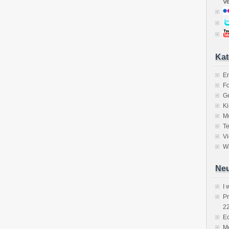
V
Kat
E
Fo
Ge
K
M
Te
V
Wa
Neu
I 
P
2
Ec
Me