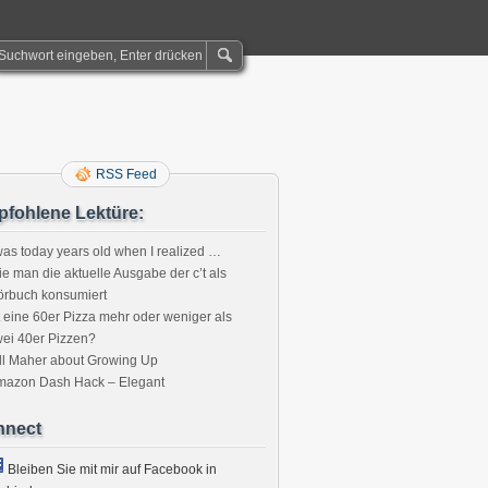
RSS Feed
fohlene Lektüre:
was today years old when I realized …
e man die aktuelle Ausgabe der c’t als
örbuch konsumiert
t eine 60er Pizza mehr oder weniger als
ei 40er Pizzen?
ll Maher about Growing Up
mazon Dash Hack – Elegant
nnect
Bleiben Sie mit mir auf Facebook in