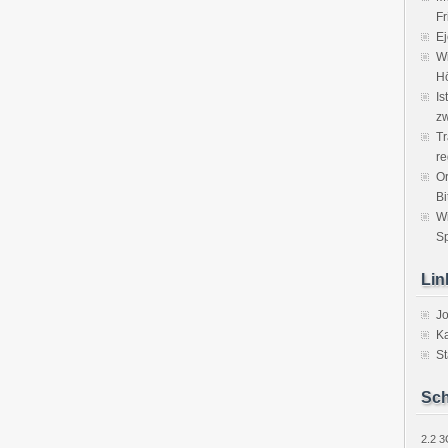
Fr
Ej
Wi
H
Is
zw
Tr
re
Or
Bi
W
Sp
Lin
J
Ka
St
Sch
2.2
3