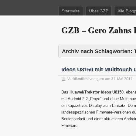
Startseite
Über GZB
Alle Blog
GZB – Gero Zahns B
Archiv nach Schlagworten:
Ideos U8150 mit Multitouch 
Veröffentlicht von
gero
am
31. Mai 2011
Das
Huawei/Trekstor Ideos U8150
, eben
mit Android 2.2 „Froyo“ und ohne Multitouc
ein kapazitives Display zum Einsatz. Dem
landesspezifischen Firmware-Versionen d
Bedienbarkeit und einer aktuelleren Androi
Firmware.