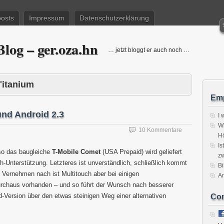
posts
Impressum
Datenschutzerklärung
log – ger.oza.hn
… jetzt bloggt er auch noch …
Titanium
Emp
und Android 2.3
I 
Wi
10 Kommentare
H
Is
so das baugleiche
T-Mobile Comet
(USA Prepaid) wird geliefert
zw
h-Unterstützung. Letzteres ist unverständlich, schließlich kommt
Bi
 Vernehmen nach ist Multitouch aber bei einigen
A
urchaus vorhanden – und so führt der Wunsch nach besserer
d-Version über den etwas steinigen Weg einer alternativen
Co