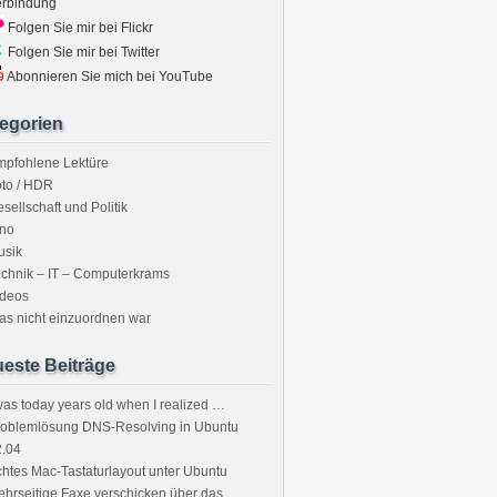
erbindung
Folgen Sie mir bei Flickr
Folgen Sie mir bei Twitter
Abonnieren Sie mich bei YouTube
egorien
mpfohlene Lektüre
to / HDR
sellschaft und Politik
ino
usik
chnik – IT – Computerkrams
ideos
s nicht einzuordnen war
este Beiträge
was today years old when I realized …
roblemlösung DNS-Resolving in Ubuntu
2.04
htes Mac-Tastaturlayout unter Ubuntu
hrseitige Faxe verschicken über das