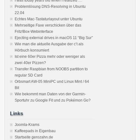
I was today years old when I realized …
Problemlösung DNS-Resolving in Ubuntu
22.04
Echtes Mac-Tastaturlayout unter Ubuntu
Mehrseitige Faxe verschicken über das
Fritz!Box-Webinterface
Ejecting external drives in macOS 11 “Big Sur”
Wie man die aktuelle Ausgabe der c’t als
Hörbuch konsumiert
Ist eine 60er Pizza mehr oder weniger als
zwei 40er Pizzen?
Transfer Raspbian from NOOBS partition to
regular SD Card
Orbsmart AW-05 MiniPC und Linux Mint / 64
Bit
Wie bekommt man Daten von der Garmin-
Sportuhr zu Google Fit und zu Pokémon Go?
Links
Joomla-Krams
Kaffeepads in Eigenbau
Startseite gerozahn.de