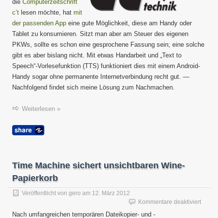
Ausga
die
Computerzeitschrift
der
c’t
lesen möchte, hat
mit
c’t
der passenden App
eine gute Möglichkeit, diese am Handy oder
als
Tablet zu konsumieren. Sitzt man aber am Steuer des eigenen
Hörbu
PKWs, sollte es schon eine gesprochene Fassung sein; eine solche
konsum
gibt es aber bislang nicht. Mit etwas Handarbeit und „Text to
Speech“-Vorlesefunktion (TTS) funktioniert dies mit einem Android-
Handy sogar ohne permanente Internetverbindung recht gut. —
Nachfolgend findet sich meine Lösung zum Nachmachen.
Weiterlesen »
Time Machine sichert unsichtbaren Wine-
Papierkorb
Veröffentlicht von
gero
am
12. März 2012
für
Kommentare deaktiviert
Time
Nach umfangreichen temporären Dateikopier- und -