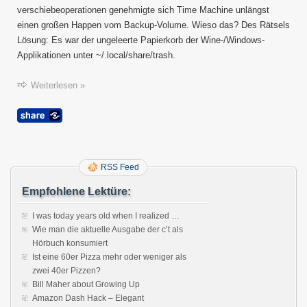
Machi
verschiebeoperationen genehmigte sich Time Machine unlängst
sichert
einen großen Happen vom Backup-Volume. Wieso das? Des Rätsels
unsich
Wine-
Lösung: Es war der ungeleerte Papierkorb der Wine-/Windows-
Papier
Applikationen unter ~/.local/share/trash.
Weiterlesen »
RSS Feed
Empfohlene Lektüre:
I was today years old when I realized …
Wie man die aktuelle Ausgabe der c’t als
Hörbuch konsumiert
Ist eine 60er Pizza mehr oder weniger als
zwei 40er Pizzen?
Bill Maher about Growing Up
Amazon Dash Hack – Elegant