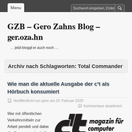
Menu
GZB – Gero Zahns Blog –
ger.oza.hn
… jetzt bloggt er auch noch …
Archiv nach Schlagworten:
Total Commander
Wie man die aktuelle Ausgabe der c’t als
Hörbuch konsumiert
Veröffentlicht von
gero
am
29. Februar 2020
für
Kommentare deaktiviert
Wie
Wer mit öffentlichen
man
Verkehrsmitteln zur
die
Arbeit pendelt und dabei
aktuel