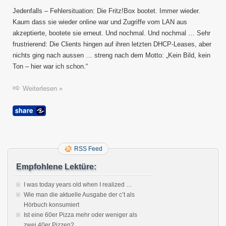
Jedenfalls – Fehlersituation: Die Fritz!Box bootet. Immer wieder.
Kaum dass sie wieder online war und Zugriffe vom LAN aus
akzeptierte, bootete sie erneut. Und nochmal. Und nochmal … Sehr
frustrierend: Die Clients hingen auf ihren letzten DHCP-Leases, aber
nichts ging nach aussen … streng nach dem Motto: „Kein Bild, kein
Ton – hier war ich schon.“
Weiterlesen »
RSS Feed
Empfohlene Lektüre:
I was today years old when I realized …
Wie man die aktuelle Ausgabe der c’t als
Hörbuch konsumiert
Ist eine 60er Pizza mehr oder weniger als
zwei 40er Pizzen?