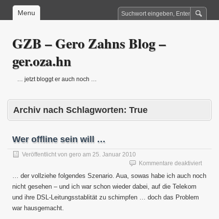
Menu
GZB – Gero Zahns Blog –
ger.oza.hn
… jetzt bloggt er auch noch …
Archiv nach Schlagworten:
True
Wer offline sein will …
Veröffentlicht von
gero
am
25. Januar 2010
für
Kommentare deaktiviert
Wer
… der vollziehe folgendes Szenario. Aua, sowas habe ich auch noch
offline
nicht gesehen – und ich war schon wieder dabei, auf die Telekom
sein
und ihre DSL-Leitungsstablität zu schimpfen … doch das Problem
will
…
war hausgemacht.