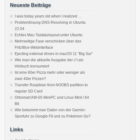
Neueste Beiträge
I was today years old when I realized …
Problemlösung DNS-Resolving in Ubuntu
22.04
Echtes Mac-Tastaturlayout unter Ubuntu
Mehrseitige Faxe verschicken über das
Fritz!Box-Webinterface
Ejecting external drives in macOS 11 “Big Sur”
Wie man die aktuelle Ausgabe der c’t als
Hörbuch konsumiert
Ist eine 60er Pizza mehr oder weniger als
zwei 40er Pizzen?
Transfer Raspbian from NOOBS partition to
regular SD Card
Orbsmart AW-05 MiniPC und Linux Mint / 64
Bit
Wie bekommt man Daten von der Garmin-
Sportuhr zu Google Fit und zu Pokémon Go?
Links