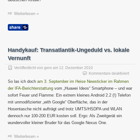
Weiterlesen »
Handykauf: Transatlantik-Ungeduld vs. lokale
Vernunft
Veröffentlicht von
gero
am
12. Dezember 2010
für
Kommentare deaktiviert
Handy
So las ich doch
am 3. September im Heise Newsticker im Rahmen
Transa
der IFA-Berichterstattung
vom „Huawei Ideos“ Smartphone – und war
Unged
sofort Feuer und Flamme: Ein extrem kleines Android 2.2 (!) Telefon
vs.
lokale
mit unmodifizierter „with Google“ Oberfläche, das in der
Vernun
Hosentasche nicht aufträgt und trotz UMTS/HSDPA und WLAN
dennoch nur 100-200 EUR kosten soll. Ergo: Als Zweitgerät ein
wundervoller kleiner Bruder für das Google Nexus One.
Weiterlesen »