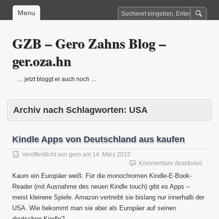
Menu
GZB – Gero Zahns Blog –
ger.oza.hn
… jetzt bloggt er auch noch …
Archiv nach Schlagworten:
USA
Kindle Apps von Deutschland aus kaufen
Veröffentlicht von
gero
am
14. März 2012
für
Kommentare deaktiviert
Kindle
Kaum ein Europäer weiß: Für die monochromen Kindle-E-Book-
Apps
Reader (mit Ausnahme des neuen Kindle touch) gibt es Apps –
von
meist kleinere Spiele. Amazon vertreibt sie bislang nur innerhalb der
Deuts
aus
USA. Wie bekommt man sie aber als Europäer auf seinen
kaufe
deutschen Kindle?