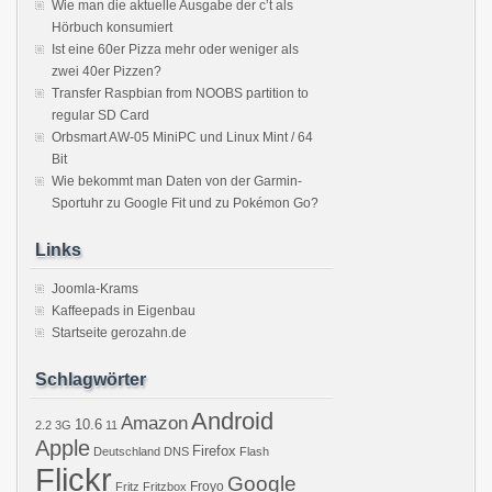
Wie man die aktuelle Ausgabe der c’t als
Hörbuch konsumiert
Ist eine 60er Pizza mehr oder weniger als
zwei 40er Pizzen?
Transfer Raspbian from NOOBS partition to
regular SD Card
Orbsmart AW-05 MiniPC und Linux Mint / 64
Bit
Wie bekommt man Daten von der Garmin-
Sportuhr zu Google Fit und zu Pokémon Go?
Links
Joomla-Krams
Kaffeepads in Eigenbau
Startseite gerozahn.de
Schlagwörter
Android
Amazon
10.6
2.2
3G
11
Apple
Firefox
Deutschland
DNS
Flash
Flickr
Google
Froyo
Fritz
Fritzbox