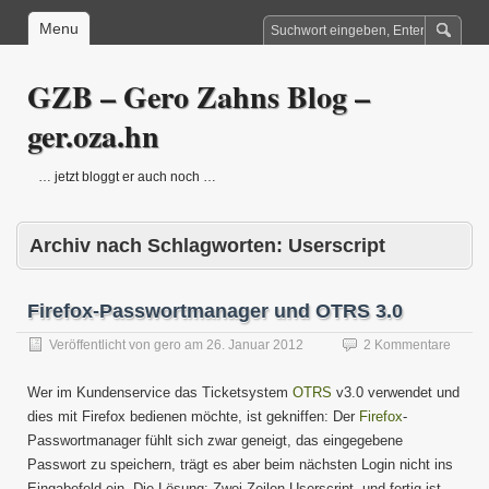
Menu
GZB – Gero Zahns Blog –
ger.oza.hn
… jetzt bloggt er auch noch …
Archiv nach Schlagworten:
Userscript
Firefox-Passwortmanager und OTRS 3.0
Veröffentlicht von
gero
am
26. Januar 2012
2 Kommentare
Wer im Kundenservice das Ticketsystem
OTRS
v3.0 verwendet und
dies mit Firefox bedienen möchte, ist gekniffen: Der
Firefox
-
Passwortmanager fühlt sich zwar geneigt, das eingegebene
Passwort zu speichern, trägt es aber beim nächsten Login nicht ins
Eingabefeld ein. Die Lösung: Zwei Zeilen Userscript, und fertig ist