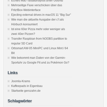
Echtes Mac-Tastaturlayout unter Ubuntu
Mehrseitige Faxe verschicken über das
Fritz!Box-Webinterface
Ejecting external drives in macOS 11 “Big Sur”
Wie man die aktuelle Ausgabe der c’t als
Hörbuch konsumiert
Ist eine 60er Pizza mehr oder weniger als
zwei 40er Pizzen?
Transfer Raspbian from NOOBS partition to
regular SD Card
Orbsmart AW-05 MiniPC und Linux Mint / 64
Bit
Wie bekommt man Daten von der Garmin-
Sportuhr zu Google Fit und zu Pokémon Go?
Links
Joomla-Krams
Kaffeepads in Eigenbau
Startseite gerozahn.de
Schlagwörter