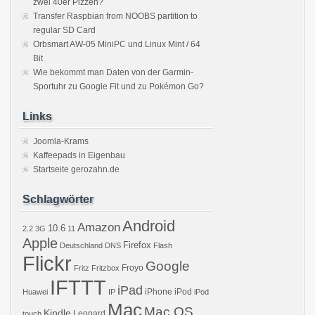
zwei 40er Pizzen?
Transfer Raspbian from NOOBS partition to
regular SD Card
Orbsmart AW-05 MiniPC und Linux Mint / 64
Bit
Wie bekommt man Daten von der Garmin-
Sportuhr zu Google Fit und zu Pokémon Go?
Links
Joomla-Krams
Kaffeepads in Eigenbau
Startseite gerozahn.de
Schlagwörter
Android
Amazon
10.6
2.2
3G
11
Apple
Firefox
Deutschland
DNS
Flash
Flickr
Google
Froyo
Fritz
Fritzbox
IFTTT
iPad
iPhone
iPod
Huawei
IP
iPod
Mac
Mac OS
Kindle
Leopard
touch