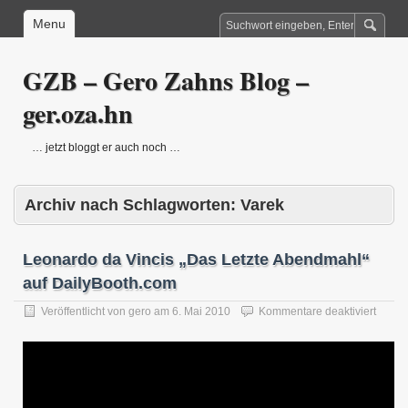
Menu
GZB – Gero Zahns Blog –
ger.oza.hn
… jetzt bloggt er auch noch …
Archiv nach Schlagworten:
Varek
Leonardo da Vincis „Das Letzte Abendmahl“
auf DailyBooth.com
für
Veröffentlicht von
gero
am
6. Mai 2010
Kommentare deaktiviert
Leona
da
Vincis
„Das
Letzte