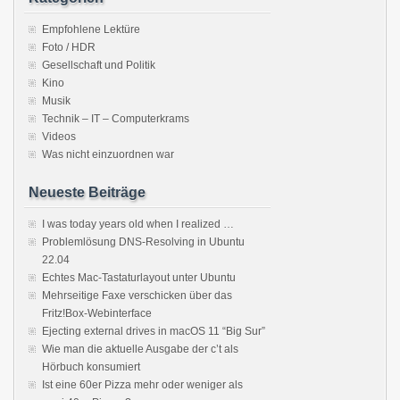
Empfohlene Lektüre
Foto / HDR
Gesellschaft und Politik
Kino
Musik
Technik – IT – Computerkrams
Videos
Was nicht einzuordnen war
Neueste Beiträge
I was today years old when I realized …
Problemlösung DNS-Resolving in Ubuntu
22.04
Echtes Mac-Tastaturlayout unter Ubuntu
Mehrseitige Faxe verschicken über das
Fritz!Box-Webinterface
Ejecting external drives in macOS 11 “Big Sur”
Wie man die aktuelle Ausgabe der c’t als
Hörbuch konsumiert
Ist eine 60er Pizza mehr oder weniger als