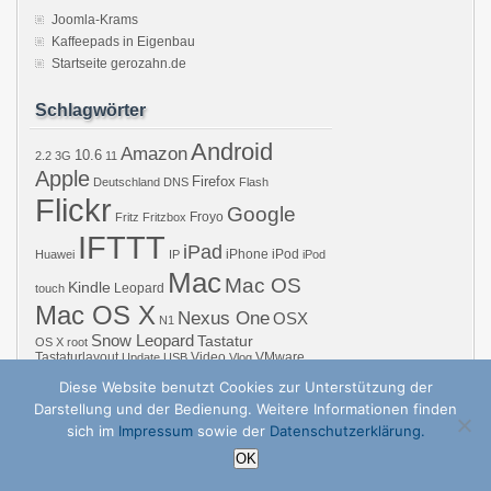
Joomla-Krams
Kaffeepads in Eigenbau
Startseite gerozahn.de
Schlagwörter
Android
Amazon
10.6
2.2
3G
11
Apple
Firefox
Deutschland
DNS
Flash
Flickr
Google
Froyo
Fritz
Fritzbox
IFTTT
iPad
iPhone
iPod
Huawei
IP
iPod
Mac
Mac OS
Kindle
Leopard
touch
Mac OS X
Nexus One
OSX
N1
Snow Leopard
Tastatur
OS X
root
Tastaturlayout
Video
VMware
Update
USB
Vlog
Windows
WiFi
WLAN
YouTube
Diese Website benutzt Cookies zur Unterstützung der
Darstellung und der Bedienung. Weitere Informationen finden
sich im
Impressum
sowie der
Datenschutzerklärung.
Copyright © 2026 GZB – Gero Zahns Blog – ger.oza.hn | Powered by
zBench
a
OK
↑
Nach oben