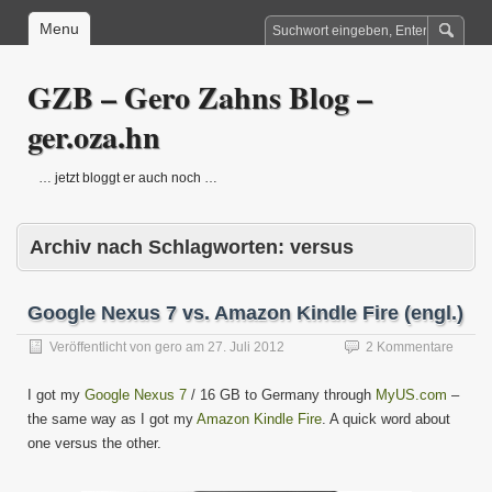
Menu
GZB – Gero Zahns Blog –
ger.oza.hn
… jetzt bloggt er auch noch …
Archiv nach Schlagworten:
versus
Google Nexus 7 vs. Amazon Kindle Fire (engl.)
Veröffentlicht von
gero
am
27. Juli 2012
2 Kommentare
I got my
Google Nexus 7
/ 16 GB to Germany through
MyUS.com
–
the same way as I got my
Amazon Kindle Fire
. A quick word about
one versus the other.