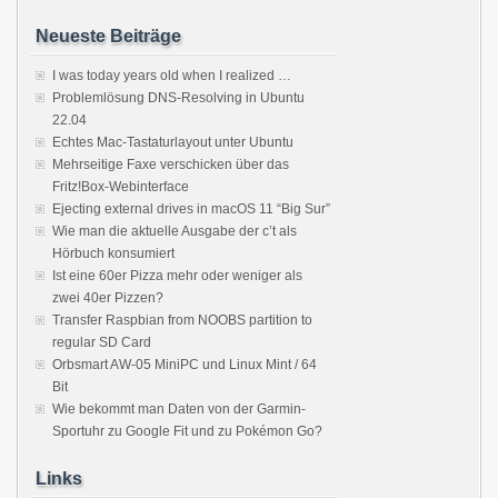
Neueste Beiträge
I was today years old when I realized …
Problemlösung DNS-Resolving in Ubuntu
22.04
Echtes Mac-Tastaturlayout unter Ubuntu
Mehrseitige Faxe verschicken über das
Fritz!Box-Webinterface
Ejecting external drives in macOS 11 “Big Sur”
Wie man die aktuelle Ausgabe der c’t als
Hörbuch konsumiert
Ist eine 60er Pizza mehr oder weniger als
zwei 40er Pizzen?
Transfer Raspbian from NOOBS partition to
regular SD Card
Orbsmart AW-05 MiniPC und Linux Mint / 64
Bit
Wie bekommt man Daten von der Garmin-
Sportuhr zu Google Fit und zu Pokémon Go?
Links