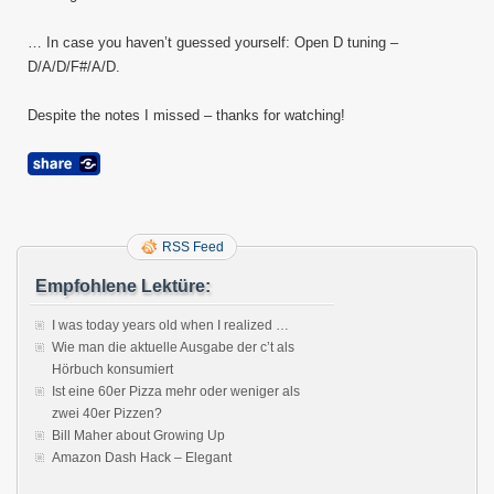
… In case you haven’t guessed yourself: Open D tuning –
D/A/D/F#/A/D.
Despite the notes I missed – thanks for watching!
RSS Feed
Empfohlene Lektüre:
I was today years old when I realized …
Wie man die aktuelle Ausgabe der c’t als
Hörbuch konsumiert
Ist eine 60er Pizza mehr oder weniger als
zwei 40er Pizzen?
Bill Maher about Growing Up
Amazon Dash Hack – Elegant