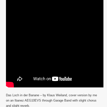
Das Loch in der Banane – by Klaus Weiland, cover version by me
on an Ibanez AEG10EVS through Garage Band with slight chorus
and slight reverb.