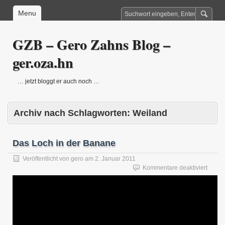
Menu
GZB – Gero Zahns Blog –
ger.oza.hn
… jetzt bloggt er auch noch …
Archiv nach Schlagworten:
Weiland
Das Loch in der Banane
Veröffentlicht von
gero
am
2. Januar 2011
für
Kommentare deaktiviert
Das
Loch
in
der
Banan