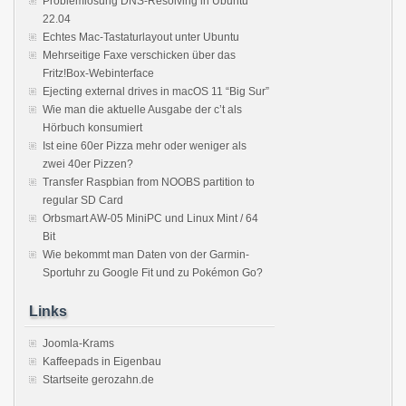
Problemlösung DNS-Resolving in Ubuntu
22.04
Echtes Mac-Tastaturlayout unter Ubuntu
Mehrseitige Faxe verschicken über das
Fritz!Box-Webinterface
Ejecting external drives in macOS 11 “Big Sur”
Wie man die aktuelle Ausgabe der c’t als
Hörbuch konsumiert
Ist eine 60er Pizza mehr oder weniger als
zwei 40er Pizzen?
Transfer Raspbian from NOOBS partition to
regular SD Card
Orbsmart AW-05 MiniPC und Linux Mint / 64
Bit
Wie bekommt man Daten von der Garmin-
Sportuhr zu Google Fit und zu Pokémon Go?
Links
Joomla-Krams
Kaffeepads in Eigenbau
Startseite gerozahn.de