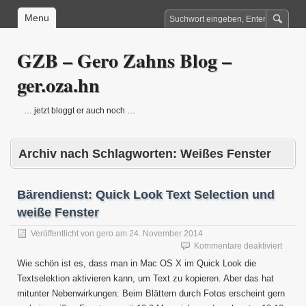
Menu
GZB – Gero Zahns Blog –
ger.oza.hn
… jetzt bloggt er auch noch …
Archiv nach Schlagworten:
Weißes Fenster
Bärendienst: Quick Look Text Selection und
weiße Fenster
Veröffentlicht von
gero
am
24. November 2014
für
Kommentare deaktiviert
Bärend
Wie schön ist es, dass man in Mac OS X im Quick Look die
Quick
Textselektion aktivieren kann, um Text zu kopieren. Aber das hat
Look
mitunter Nebenwirkungen: Beim Blättern durch Fotos erscheint gern
Text