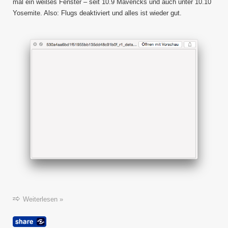
Select
mal ein weißes Fenster – seit 10.9 Mavericks und auch unter 10.10
und
Yosemite. Also: Flugs deaktiviert und alles ist wieder gut.
weiße
Fenste
Weiterlesen »