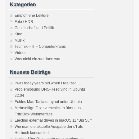
Kategorien
Empfohlene Lektüre
Foto / HDR
Gesellschaft und Politik
Kino
Musik
Technik – IT – Computerkrams
Videos
Was nicht einzuordnen war
Neueste Beiträge
I was today years old when I realized …
Problemlösung DNS-Resolving in Ubuntu
22.04
Echtes Mac-Tastaturlayout unter Ubuntu
Mehrseitige Faxe verschicken über das
Fritz!Box-Webinterface
Ejecting external drives in macOS 11 “Big Sur”
Wie man die aktuelle Ausgabe der c’t als
Hörbuch konsumiert