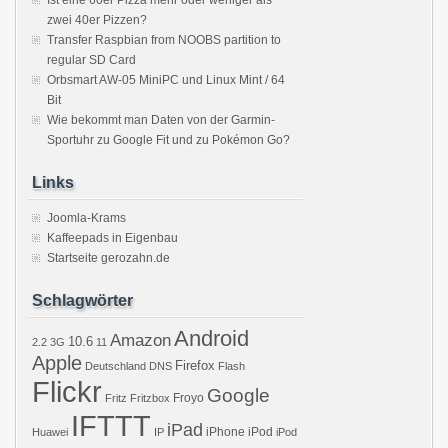
Ist eine 60er Pizza mehr oder weniger als
zwei 40er Pizzen?
Transfer Raspbian from NOOBS partition to
regular SD Card
Orbsmart AW-05 MiniPC und Linux Mint / 64
Bit
Wie bekommt man Daten von der Garmin-
Sportuhr zu Google Fit und zu Pokémon Go?
Links
Joomla-Krams
Kaffeepads in Eigenbau
Startseite gerozahn.de
Schlagwörter
Android
Amazon
10.6
2.2
3G
11
Apple
Firefox
Deutschland
DNS
Flash
Flickr
Google
Froyo
Fritz
Fritzbox
IFTTT
iPad
iPhone
iPod
Huawei
IP
iPod