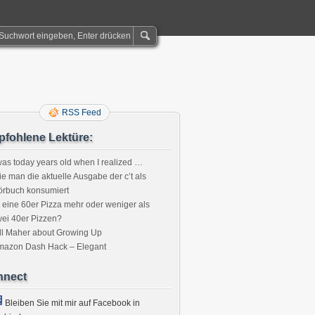
RSS Feed
fohlene Lektüre:
was today years old when I realized …
e man die aktuelle Ausgabe der c’t als
örbuch konsumiert
t eine 60er Pizza mehr oder weniger als
chaltung
ei 40er Pizzen?
ll Maher about Growing Up
mazon Dash Hack – Elegant
nnect
Bleiben Sie mit mir auf Facebook in