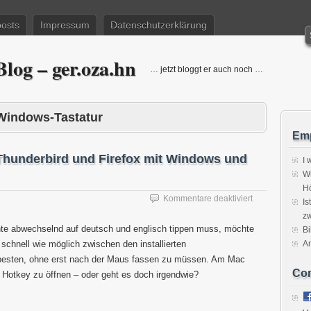
posts
Impressum
Datenschutzerklärung
log – ger.oza.hn
… jetzt bloggt er auch noch …
Windows-Tastatur
Emp
hunderbird und Firefox mit Windows und
I 
Wi
H
für
Kommentare deaktiviert
Is
Wörterbuchums
zw
in
te abwechselnd auf deutsch und englisch tippen muss, möchte
Bi
Thunderbird
schnell wie möglich zwischen den installierten
A
und
besten, ohne erst nach der Maus fassen zu müssen. Am Mac
Firefox
Co
mit
r Hotkey zu öffnen – oder geht es doch irgendwie?
Windows
und
Mac