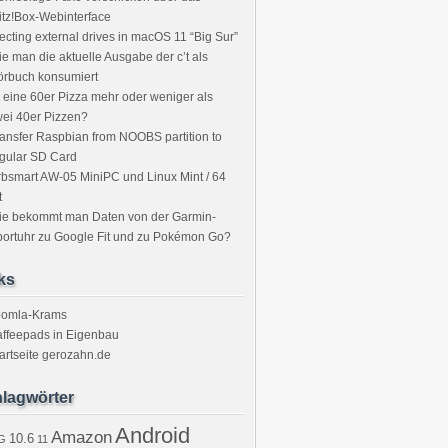
itz!Box-Webinterface
ecting external drives in macOS 11 “Big Sur”
e man die aktuelle Ausgabe der c’t als
örbuch konsumiert
t eine 60er Pizza mehr oder weniger als
ei 40er Pizzen?
ansfer Raspbian from NOOBS partition to
gular SD Card
bsmart AW-05 MiniPC und Linux Mint / 64
t
ie bekommt man Daten von der Garmin-
ortuhr zu Google Fit und zu Pokémon Go?
ks
oomla-Krams
ffeepads in Eigenbau
artseite gerozahn.de
lagwörter
Android
Amazon
10.6
G
11