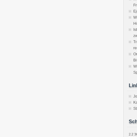
Fr
Ej
Wi
H
Is
zw
Tr
re
Or
Bi
W
Sp
Lin
J
Ka
St
Sch
2.2
3