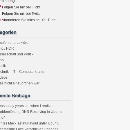
erbindung
Folgen Sie mir bei Flickr
Folgen Sie mir bei Twitter
Abonnieren Sie mich bei YouTube
egorien
mpfohlene Lektüre
to / HDR
sellschaft und Politik
ino
usik
chnik – IT – Computerkrams
ideos
s nicht einzuordnen war
este Beiträge
was today years old when I realized …
roblemlösung DNS-Resolving in Ubuntu
2.04
htes Mac-Tastaturlayout unter Ubuntu
hrseitige Faxe verschicken über das