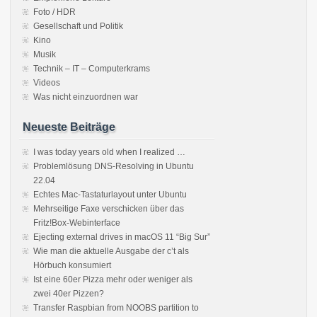
Foto / HDR
Gesellschaft und Politik
Kino
Musik
Technik – IT – Computerkrams
Videos
Was nicht einzuordnen war
Neueste Beiträge
I was today years old when I realized …
Problemlösung DNS-Resolving in Ubuntu
22.04
Echtes Mac-Tastaturlayout unter Ubuntu
Mehrseitige Faxe verschicken über das
Fritz!Box-Webinterface
Ejecting external drives in macOS 11 “Big Sur”
Wie man die aktuelle Ausgabe der c’t als
Hörbuch konsumiert
Ist eine 60er Pizza mehr oder weniger als
zwei 40er Pizzen?
Transfer Raspbian from NOOBS partition to