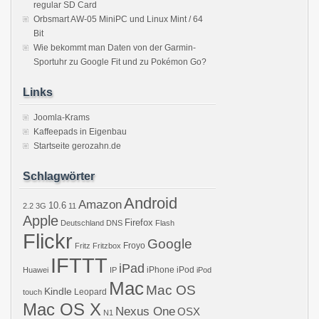
regular SD Card
Orbsmart AW-05 MiniPC und Linux Mint / 64
Bit
Wie bekommt man Daten von der Garmin-
Sportuhr zu Google Fit und zu Pokémon Go?
Links
Joomla-Krams
Kaffeepads in Eigenbau
Startseite gerozahn.de
Schlagwörter
Android
Amazon
10.6
2.2
3G
11
Apple
Firefox
Deutschland
DNS
Flash
Flickr
Google
Froyo
Fritz
Fritzbox
IFTTT
iPad
iPhone
iPod
Huawei
IP
iPod
Mac
Mac OS
Kindle
Leopard
touch
Mac OS X
Nexus One
OSX
N1