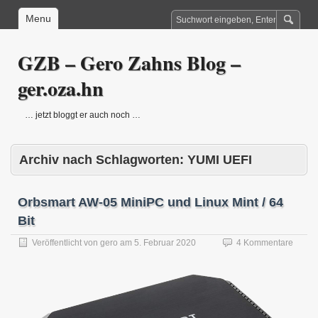
Menu
GZB – Gero Zahns Blog –
ger.oza.hn
… jetzt bloggt er auch noch …
Archiv nach Schlagworten:
YUMI UEFI
Orbsmart AW-05 MiniPC und Linux Mint / 64
Bit
Veröffentlicht von
gero
am
5. Februar 2020
4 Kommentare