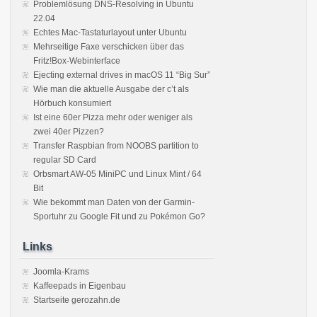
Problemlösung DNS-Resolving in Ubuntu
22.04
Echtes Mac-Tastaturlayout unter Ubuntu
Mehrseitige Faxe verschicken über das
Fritz!Box-Webinterface
Ejecting external drives in macOS 11 “Big Sur”
Wie man die aktuelle Ausgabe der c’t als
Hörbuch konsumiert
Ist eine 60er Pizza mehr oder weniger als
zwei 40er Pizzen?
Transfer Raspbian from NOOBS partition to
regular SD Card
Orbsmart AW-05 MiniPC und Linux Mint / 64
Bit
Wie bekommt man Daten von der Garmin-
Sportuhr zu Google Fit und zu Pokémon Go?
Links
Joomla-Krams
Kaffeepads in Eigenbau
Startseite gerozahn.de