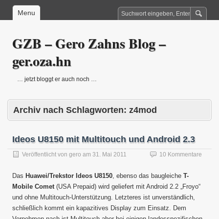
Menu
GZB – Gero Zahns Blog –
ger.oza.hn
… jetzt bloggt er auch noch …
Archiv nach Schlagworten:
z4mod
Ideos U8150 mit Multitouch und Android 2.3
Veröffentlicht von
gero
am
31. Mai 2011
10 Kommentare
Das
Huawei/Trekstor Ideos U8150
, ebenso das baugleiche
T-
Mobile Comet
(USA Prepaid) wird geliefert mit Android 2.2 „Froyo“
und ohne Multitouch-Unterstützung. Letzteres ist unverständlich,
schließlich kommt ein kapazitives Display zum Einsatz. Dem
Vernehmen nach ist Multitouch aber bei einigen landesspezifischen