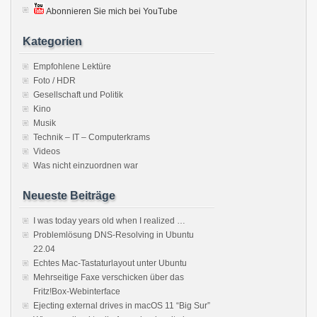
Abonnieren Sie mich bei YouTube
Kategorien
Empfohlene Lektüre
Foto / HDR
Gesellschaft und Politik
Kino
Musik
Technik – IT – Computerkrams
Videos
Was nicht einzuordnen war
Neueste Beiträge
I was today years old when I realized …
Problemlösung DNS-Resolving in Ubuntu
22.04
Echtes Mac-Tastaturlayout unter Ubuntu
Mehrseitige Faxe verschicken über das
Fritz!Box-Webinterface
Ejecting external drives in macOS 11 “Big Sur”