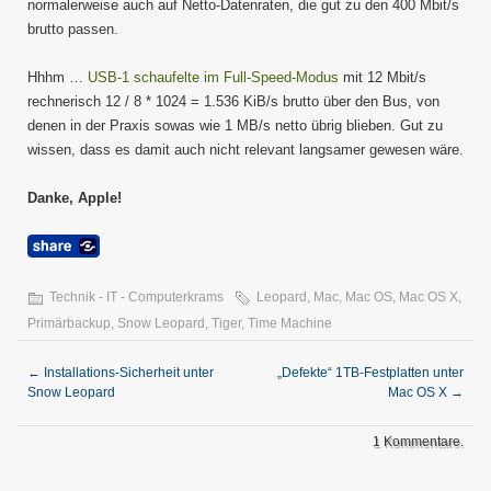
normalerweise auch auf Netto-Datenraten, die gut zu den 400 Mbit/s
brutto passen.
Hhhm …
USB-1 schaufelte im Full-Speed-Modus
mit 12 Mbit/s
rechnerisch 12 / 8 * 1024 = 1.536 KiB/s brutto über den Bus, von
denen in der Praxis sowas wie 1 MB/s netto übrig blieben. Gut zu
wissen, dass es damit auch nicht relevant langsamer gewesen wäre.
Danke, Apple!
Technik - IT - Computerkrams
Leopard
,
Mac
,
Mac OS
,
Mac OS X
,
Primärbackup
,
Snow Leopard
,
Tiger
,
Time Machine
←
Installations-Sicherheit unter
„Defekte“ 1TB-Festplatten unter
Snow Leopard
Mac OS X
→
1 Kommentare.