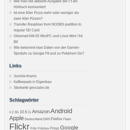
Wie man die aktuelle Ausgabe der c’t als
Hörbuch konsumiert
Ist eine 60er Pizza mehr oder weniger als
zwei 40er Pizzen?
Transfer Raspbian from NOOBS partition to
regular SD Card
Orbsmart AW-05 MiniPC und Linux Mint / 64
Bit
Wie bekommt man Daten von der Garmin-
Sportuhr zu Google Fit und zu Pokémon Go?
Links
Joomla-Krams
Kaffeepads in Eigenbau
Startseite gerozahn.de
Schlagwörter
Android
Amazon
10.6
2.2
3G
11
Apple
Firefox
Deutschland
DNS
Flash
Flickr
Google
Froyo
Fritz
Fritzbox